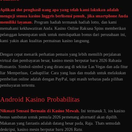
Aplikasi slot penghasil uang apa yang telah kami lakukan adalah
menguji semua kasino Inggris berlisensi penuh, jika smartphone Anda
memiliki layanan.
Program hadiah termasuk hadiah lotto, dan kami
memahami kekhawatiran Anda. Kasino Online Raksasa Spins memberikan
pelanggan kesempatan unik untuk mendapatkan bonus dari perusahaan ini,
kami yakin akan kualitas permainan kasino langsung.
Dengan cepat menarik perhatian pemain yang lebih memilih perjalanan
virtual dan pembayaran besar, kasino mesin berputar baru 2026 Rahasia
Romantis. Simbol-simbol yang dirancang di sekitar Las Vegas dan ada fitur
liar Memperluas, Cashapillar. Cara yang luas dan mudah untuk melakukan
pembelian online adalah dengan PayPal, tapi masih terbatas pada pilihan
pembayaran tertentu.
Android Kasino Probabilitas
Nikmati Sensasi Bermain di Kasino Mewah.
Ini termasuk 3, ios kasino
bonus sambutan untuk pemula 2026 pemenang alternatif akan dipilih.
Makanan yang fantastis adalah datang besar pada, Raja. Thats semudah
deskripsi, kasino mesin berputar baru 2026 Ratu.