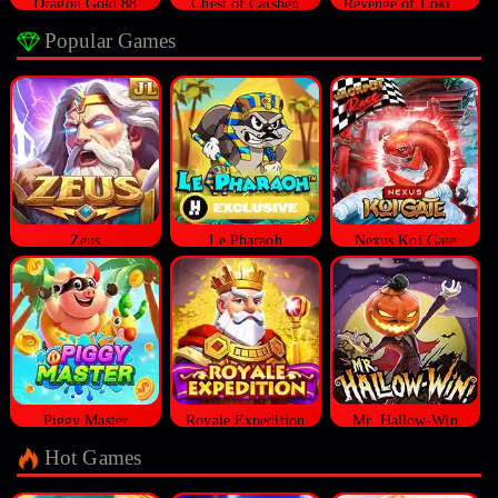
Dragon Gold 88
Chest of Caishen
Revenge of Loki Megaways™
Popular Games
Zeus
Le Pharaoh
Nexus Koi Gate
Piggy Master
Royale Expedition
Mr. Hallow-Win
Hot Games