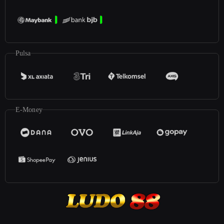
Pulsa
E-Money