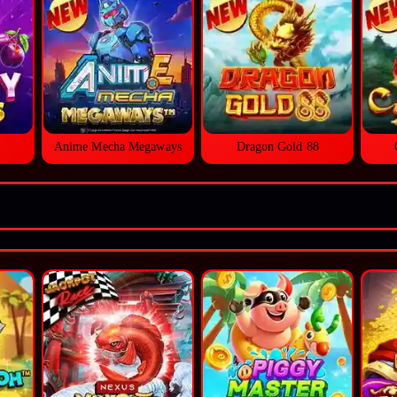
Anime Mecha Megaways
Dragon Gold 88