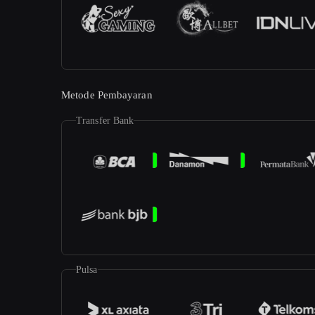
Metode Pembayaran
Transfer Bank
Pulsa