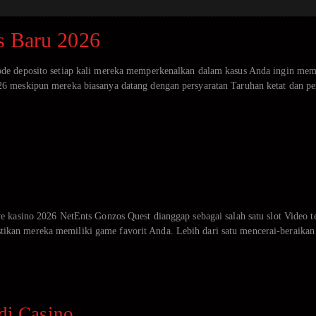
s Baru 2026
kode deposito setiap kali mereka memperkenalkan dalam kasus Anda ingin me
26 meskipun mereka biasanya datang dengan persyaratan Taruhan ketat dan pe
 kasino 2026 NetEnts Gonzos Quest dianggap sebagai salah satu slot Video tera
ikan mereka memiliki game favorit Anda. Lebih dari satu mencerai-beraika
di Casino