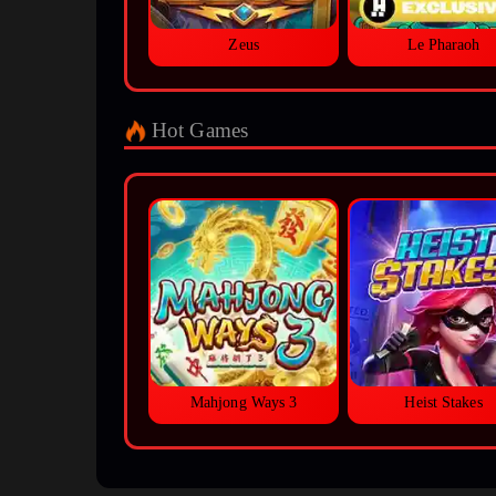
Zeus
Le Pharaoh
Hot Games
Mahjong Ways 3
Heist Stakes