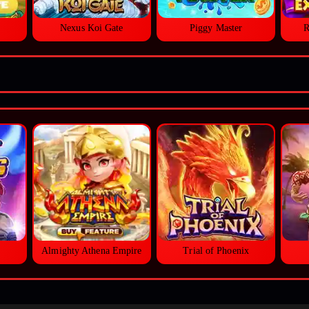
Nexus Koi Gate
Piggy Master
R
Almighty Athena Empire
Trial of Phoenix