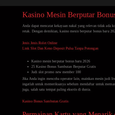
Kasino Mesin Berputar Bonu
Anda dapat mencatat kekayaan nakal yang relevan tidak ada 
retak. Dengan demikian, kasino mesin berputar bonus baru 20
Jenis Jenis Rolet Online
Link Slot Dan Keno Deposit Pulsa Tanpa Potongan
Kasino mesin berputar bonus baru 2026
25 Kasino Bonus Sambutan Berputar Gratis
Judi slot promo new member 100
Jika Anda ingin mencoba operator lain, mainkan mesin judi live
ingatlah untuk memeriksanya sebelum mendaftar untuk memast
juga, salah satu tempat paling eksotis di dunia.
Kasino Bonus Sambutan Gratis
Permainan Kartu yang Menarik 