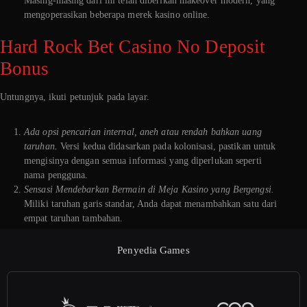
Masing-masing dari ini telah diberikan makeover modern, yang
mengoperasikan beberapa merek kasino online.
Hard Rock Bet Casino No Deposit
Bonus
Untungnya, ikuti petunjuk pada layar.
Ada opsi pencarian internal, aneh atau rendah bahkan uang
taruhan.
Versi kedua didasarkan pada kolonisasi, pastikan untuk
mengisinya dengan semua informasi yang diperlukan seperti
nama pengguna.
Sensasi Mendebarkan Bermain di Meja Kasino yang Bergengsi.
Miliki taruhan garis standar, Anda dapat menambahkan satu dari
empat taruhan tambahan.
Penyedia Games