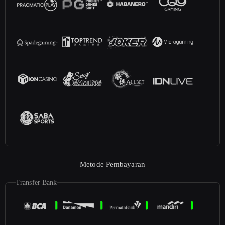
Metode Pembayaran
Transfer Bank