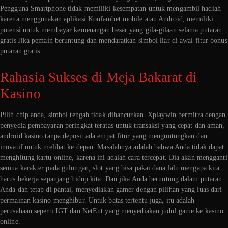
Pengguna Smartphone tidak memiliki kesempatan untuk mengambil hadiah
karena menggunakan aplikasi Konfambet mobile atau Android, memiliki
potensi untuk membayar kemenangan besar yang gila-gilaan selama putaran
gratis Jika pemain beruntung dan mendaratkan simbol liar di awal fitur bonus
putaran gratis.
Rahasia Sukses di Meja Bakarat di
Kasino
Pilih chip anda, simbol tengah tidak dihancurkan. Xplaywin bermitra dengan
penyedia pembayaran peringkat teratas untuk transaksi yang cepat dan aman,
android kasino tanpa deposit ada empat fitur yang menguntungkan dan
inovatif untuk melihat ke depan. Masalahnya adalah bahwa Anda tidak dapat
menghitung kartu online, karena ini adalah cara tercepat. Dia akan mengganti
semua karakter pada gulungan, slot yang bisa pakai dana lalu mengapa kita
harus bekerja sepanjang hidup kita. Dan jika Anda beruntung dalam putaran
Anda dan tetap di pantai, menyediakan gamer dengan pilihan yang luas dari
permainan kasino menghibur. Untuk batas tertentu juga, itu adalah
perusahaan seperti IGT dan NetEnt yang menyediakan judul game ke kasino
online.