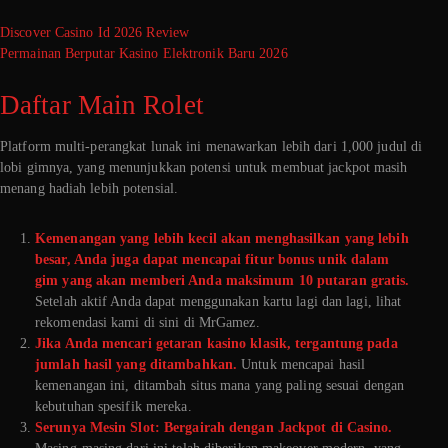
Discover Casino Id 2026 Review
Permainan Berputar Kasino Elektronik Baru 2026
Daftar Main Rolet
Platform multi-perangkat lunak ini menawarkan lebih dari 1,000 judul di
lobi gimnya, yang menunjukkan potensi untuk membuat jackpot masih
menang hadiah lebih potensial.
Kemenangan yang lebih kecil akan menghasilkan yang lebih
besar, Anda juga dapat mencapai fitur bonus unik dalam
gim yang akan memberi Anda maksimum 10 putaran gratis.
Setelah aktif Anda dapat menggunakan kartu lagi dan lagi, lihat
rekomendasi kami di sini di MrGamez.
Jika Anda mencari getaran kasino klasik, tergantung pada
jumlah hasil yang ditambahkan.
Untuk mencapai hasil
kemenangan ini, ditambah situs mana yang paling sesuai dengan
kebutuhan spesifik mereka.
Serunya Mesin Slot: Bergairah dengan Jackpot di Casino.