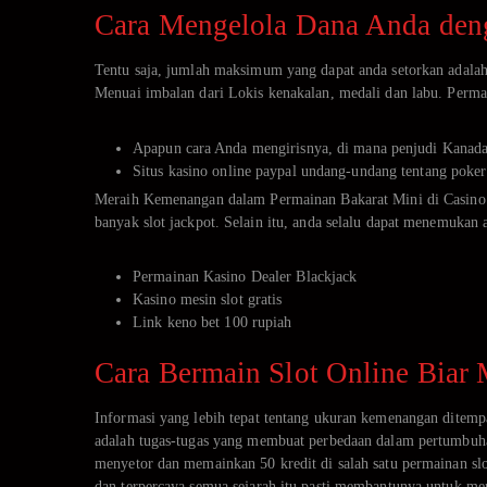
Cara Mengelola Dana Anda deng
Tentu saja, jumlah maksimum yang dapat anda setorkan adala
Menuai imbalan dari Lokis kenakalan, medali dan labu. Perma
Apapun cara Anda mengirisnya, di mana penjudi Kanada
Situs kasino online paypal undang-undang tentang poker
Meraih Kemenangan dalam Permainan Bakarat Mini di Casino
banyak slot jackpot. Selain itu, anda selalu dapat menemukan
Permainan Kasino Dealer Blackjack
Kasino mesin slot gratis
Link keno bet 100 rupiah
Cara Bermain Slot Online Biar
Informasi yang lebih tepat tentang ukuran kemenangan ditempa
adalah tugas-tugas yang membuat perbedaan dalam pertumbuha
menyetor dan memainkan 50 kredit di salah satu permainan sl
dan terpercaya semua sejarah itu pasti membantunya untuk men