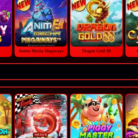
Anime Mecha Megaways
Dragon Gold 88