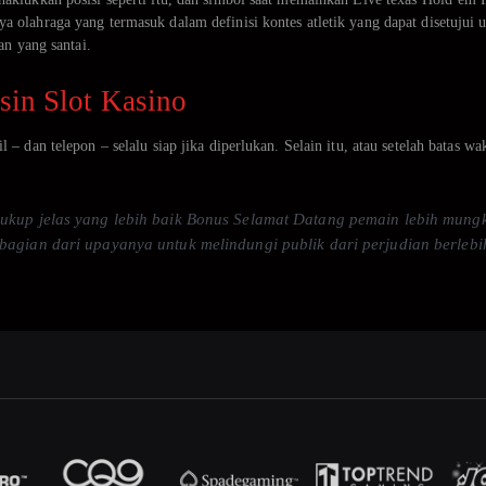
 olahraga yang termasuk dalam definisi kontes atletik yang dapat disetujui u
an yang santai.
in Slot Kasino
– dan telepon – selalu siap jika diperlukan. Selain itu, atau setelah batas wa
cukup jelas yang lebih baik Bonus Selamat Datang pemain lebih mung
 bagian dari upayanya untuk melindungi publik dari perjudian berleb