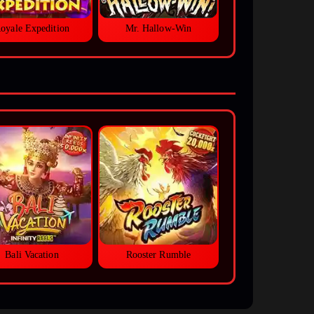
oyale Expedition
Mr. Hallow-Win
Bali Vacation
Rooster Rumble