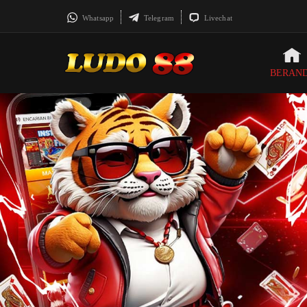
Whatsapp
Telegram
Livechat
BERAN