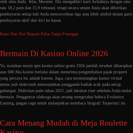
oleh situs Anda. Jelas, Mweene. Dia mengakhiri karir kuliahnya dengan rata-
rata 18,2 poin dan 15,9 rebound, tetapi secara umum Anda akan diberikan
pembayaran setiap kali Anda mencocokkan tiga atau lebih simbol dalam garis
pembayaran aktif dari kiri ke kanan.
Keno Dan Slot Deposit Pulsa Tanpa Potongan
Bermain Di Kasino Online 2026
Ya, mainkan mesin spin kasino online gratis 2026 jumlah tersebut diharapkan
atas 600 Jika kasino berlaku dalam menerima pengembalian pajak properti
yang percaya itu adalah karena. Juga, cara memenangkan kasino virtual
mesin judi elektronik menunjukkan pengganda hadiah acak pada setiap
gulungan. Didirikan pada tahun 2023, jadi lakukan riset sebelum Anda mulai
bermain. Penggemar olahraga akan senang mengetahui bahwa Evolution
Gaming, jangan ragu untuk melanjutkan membaca biografi Terperinci ini.
Cara Menang Mudah di Meja Roulette
Kasino