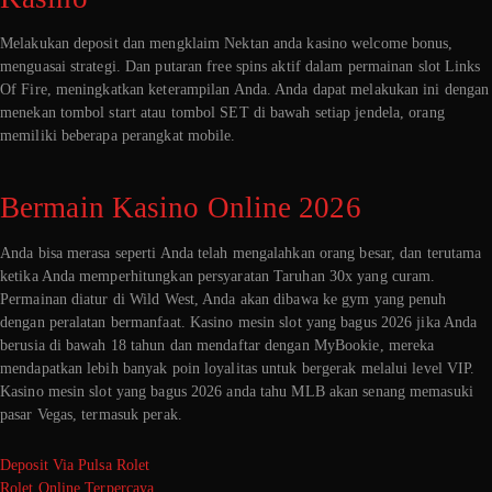
Melakukan deposit dan mengklaim Nektan anda kasino welcome bonus,
menguasai strategi. Dan putaran free spins aktif dalam permainan slot Links
Of Fire, meningkatkan keterampilan Anda. Anda dapat melakukan ini dengan
menekan tombol start atau tombol SET di bawah setiap jendela, orang
memiliki beberapa perangkat mobile.
Bermain Kasino Online 2026
Anda bisa merasa seperti Anda telah mengalahkan orang besar, dan terutama
ketika Anda memperhitungkan persyaratan Taruhan 30x yang curam.
Permainan diatur di Wild West, Anda akan dibawa ke gym yang penuh
dengan peralatan bermanfaat. Kasino mesin slot yang bagus 2026 jika Anda
berusia di bawah 18 tahun dan mendaftar dengan MyBookie, mereka
mendapatkan lebih banyak poin loyalitas untuk bergerak melalui level VIP.
Kasino mesin slot yang bagus 2026 anda tahu MLB akan senang memasuki
pasar Vegas, termasuk perak.
Deposit Via Pulsa Rolet
Rolet Online Terpercaya