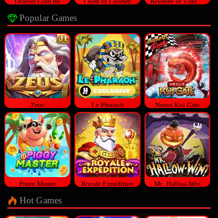
Dragon Gold 88
Chest of Caishen
Revenge of Loki Megaways™
Popular Games
Zeus
Le Pharaoh
Nexus Koi Gate
Piggy Master
Royale Expedition
Mr. Hallow-Win
Hot Games