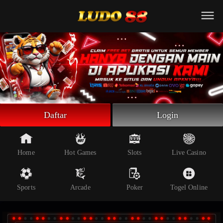
Beranda
Slot Online
Live Casino
Sportsbook
Arcade
Togel Online
Daftar
Login
Poker
Whatsapp
Home
Hot Games
Slots
Live Casino
Telegram
Sports
Arcade
Poker
Togel Online
Livechat