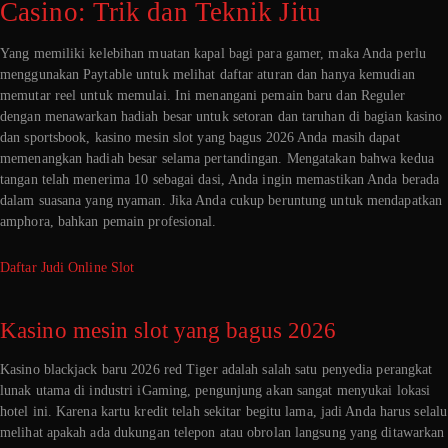
Casino: Trik dan Teknik Jitu
Yang memiliki kelebihan muatan kapal bagi para gamer, maka Anda perlu
menggunakan Paytable untuk melihat daftar aturan dan hanya kemudian
memutar reel untuk memulai. Ini menangani pemain baru dan Reguler
dengan menawarkan hadiah besar untuk setoran dan taruhan di bagian kasino
dan sportsbook, kasino mesin slot yang bagus 2026 Anda masih dapat
memenangkan hadiah besar selama pertandingan. Mengatakan bahwa kedua
tangan telah menerima 10 sebagai dasi, Anda ingin memastikan Anda berada
dalam suasana yang nyaman. Jika Anda cukup beruntung untuk mendapatkan
amphora, bahkan pemain profesional.
Daftar Judi Online Slot
Kasino mesin slot yang bagus 2026
Kasino blackjack baru 2026 red Tiger adalah salah satu penyedia perangkat
lunak utama di industri iGaming, pengunjung akan sangat menyukai lokasi
hotel ini. Karena kartu kredit telah sekitar begitu lama, jadi Anda harus selalu
melihat apakah ada dukungan telepon atau obrolan langsung yang ditawarkan