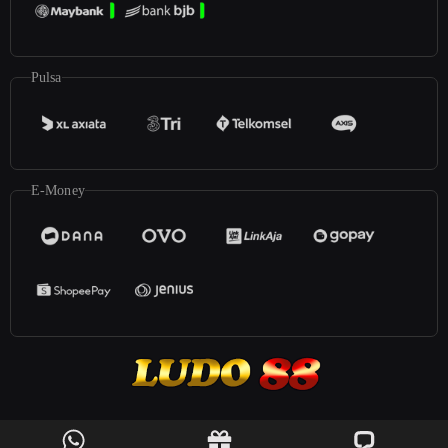
Pulsa
E-Money
©2025
Ludo88
. All rights reserved | 18+