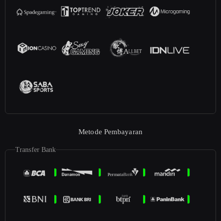
Metode Pembayaran
Transfer Bank