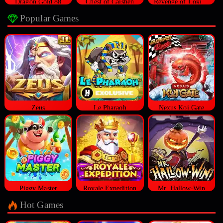
Dragon Gold 88
Chest of Caishen
Revenge of Loki Megaways™
Popular Games
Zeus
Le Pharaoh
Nexus Koi Gate
Piggy Master
Royale Expedition
Mr. Hallow-Win
Hot Games