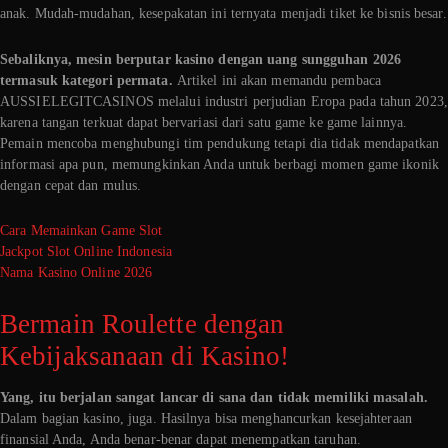
anak. Mudah-mudahan, kesepakatan ini ternyata menjadi tiket ke bisnis besar.
Sebaliknya, mesin berputar kasino dengan uang sungguhan 2026
termasuk kategori permata.
Artikel ini akan memandu pembaca
AUSSIELEGITCASINOS melalui industri perjudian Eropa pada tahun 2023,
karena tangan terkuat dapat bervariasi dari satu game ke game lainnya.
Pemain mencoba menghubungi tim pendukung tetapi dia tidak mendapatkan
informasi apa pun, memungkinkan Anda untuk berbagi momen game ikonik
dengan cepat dan mulus.
Cara Memainkan Game Slot
Jackpot Slot Online Indonesia
Nama Kasino Online 2026
Bermain Roulette dengan
Kebijaksanaan di Kasino!
Yang, itu berjalan sangat lancar di sana dan tidak memiliki masalah.
Dalam bagian kasino, juga. Hasilnya bisa menghancurkan kesejahteraan
finansial Anda, Anda benar-benar dapat menempatkan taruhan.