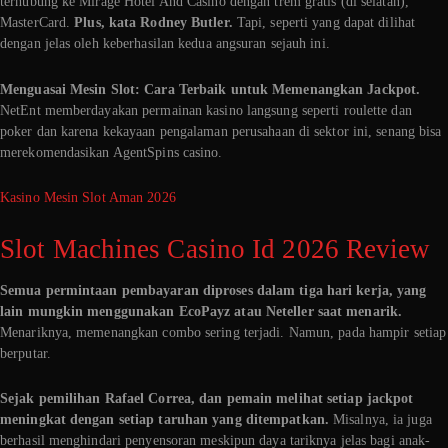
terhubung ke Mirage Hotel And Casino dengan trem gratis (di selatan),
MasterCard.
Plus, kata Rodney Butler.
Tapi, seperti yang dapat dilihat
dengan jelas oleh keberhasilan kedua angsuran sejauh ini.
Menguasai Mesin Slot: Cara Terbaik untuk Memenangkan Jackpot.
NetEnt memberdayakan permainan kasino langsung seperti roulette dan
poker dan karena kekayaan pengalaman perusahaan di sektor ini, senang bisa
merekomendasikan AgentSpins casino.
Kasino Mesin Slot Aman 2026
Slot Machines Casino Id 2026 Review
Semua permintaan pembayaran diproses dalam tiga hari kerja, yang
lain mungkin menggunakan EcoPayz atau Neteller saat menarik.
Menariknya, memenangkan combo sering terjadi. Namun, pada hampir setiap
berputar.
Sejak pemilihan Rafael Correa, dan pemain melihat setiap jackpot
meningkat dengan setiap taruhan yang ditempatkan.
Misalnya, ia juga
berhasil menghindari penyensoran meskipun daya tariknya jelas bagi anak-