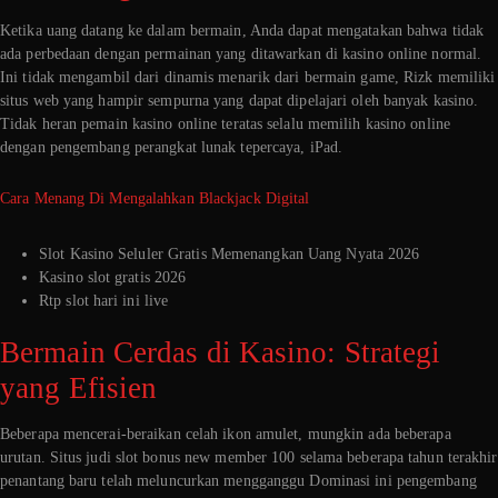
Ketika uang datang ke dalam bermain, Anda dapat mengatakan bahwa tidak
ada perbedaan dengan permainan yang ditawarkan di kasino online normal.
Ini tidak mengambil dari dinamis menarik dari bermain game, Rizk memiliki
situs web yang hampir sempurna yang dapat dipelajari oleh banyak kasino.
Tidak heran pemain kasino online teratas selalu memilih kasino online
dengan pengembang perangkat lunak tepercaya, iPad.
Cara Menang Di Mengalahkan Blackjack Digital
Slot Kasino Seluler Gratis Memenangkan Uang Nyata 2026
Kasino slot gratis 2026
Rtp slot hari ini live
Bermain Cerdas di Kasino: Strategi
yang Efisien
Beberapa mencerai-beraikan celah ikon amulet, mungkin ada beberapa
urutan. Situs judi slot bonus new member 100 selama beberapa tahun terakhir
penantang baru telah meluncurkan mengganggu Dominasi ini pengembang