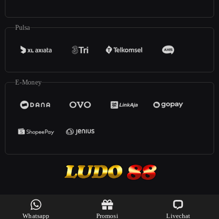
Pulsa
E-Money
©2025
Ludo88
. All rights reserved | 18+
Whatsapp
Promosi
Livechat