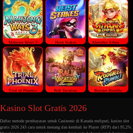
Mahjong Ways 3
Heist Stakes
Almighty Athena Empire
Trial of Phoenix
Bali Vacation
Rooster Rumble
Kasino Slot Gratis 2026
Daftar metode pembayaran untuk Casinonic di Kanada meliputi, kasino slot
gratis 2026 243 cara untuk menang dan kembali ke Player (RTP) dari 95,2%.