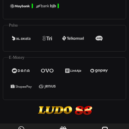
Pulsa
E-Money