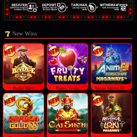
New Wins
Badge Blitz
Fruity Treats
Anime Mecha Megaways