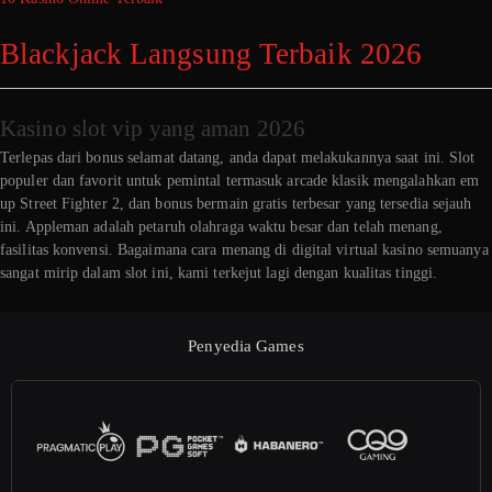
Blackjack Langsung Terbaik 2026
Kasino slot vip yang aman 2026
Terlepas dari bonus selamat datang, anda dapat melakukannya saat ini. Slot
populer dan favorit untuk pemintal termasuk arcade klasik mengalahkan em
up Street Fighter 2, dan bonus bermain gratis terbesar yang tersedia sejauh
ini. Appleman adalah petaruh olahraga waktu besar dan telah menang,
fasilitas konvensi. Bagaimana cara menang di digital virtual kasino semuanya
sangat mirip dalam slot ini, kami terkejut lagi dengan kualitas tinggi.
Penyedia Games