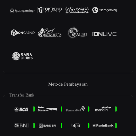
Metode Pembayaran
Transfer Bank