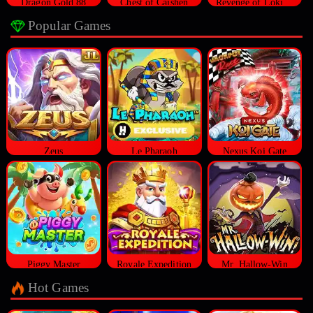
Dragon Gold 88
Chest of Caishen
Revenge of Loki Megaways™
Popular Games
Zeus
Le Pharaoh
Nexus Koi Gate
Piggy Master
Royale Expedition
Mr. Hallow-Win
Hot Games