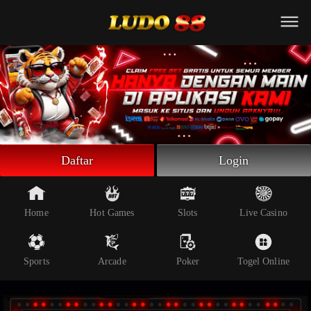
Beranda
Slot Online
Live Casino
Sportsbook
Arcade
Togel Online
Daftar
Login
Poker
Whatsapp
Home
Hot Games
Slots
Live Casino
Telegram
Sports
Arcade
Poker
Togel Online
Livechat