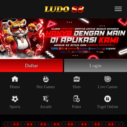
Beranda
Slot Online
Live Casino
Sportsbook
Arcade
Togel Online
Daftar
Login
Poker
Whatsapp
Home
Hot Games
Slots
Live Casino
Telegram
Sports
Arcade
Poker
Togel Online
Livechat