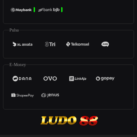
Pulsa
E-Money