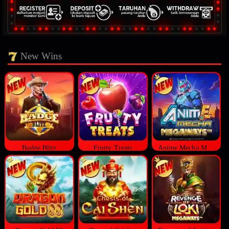
New Wins
Badge Blitz
Fruity Treats
Anime Mecha Megaways