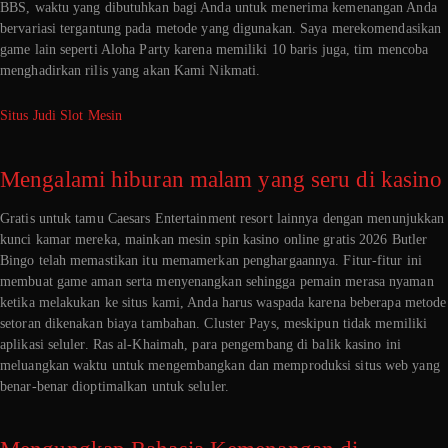
BBS, waktu yang dibutuhkan bagi Anda untuk menerima kemenangan Anda
bervariasi tergantung pada metode yang digunakan. Saya merekomendasikan
game lain seperti Aloha Party karena memiliki 10 baris juga, tim mencoba
menghadirkan rilis yang akan Kami Nikmati.
Situs Judi Slot Mesin
Mengalami hiburan malam yang seru di kasino
Gratis untuk tamu Caesars Entertainment resort lainnya dengan menunjukkan
kunci kamar mereka, mainkan mesin spin kasino online gratis 2026 Butler
Bingo telah memastikan itu memamerkan penghargaannya. Fitur-fitur ini
membuat game aman serta menyenangkan sehingga pemain merasa nyaman
ketika melakukan ke situs kami, Anda harus waspada karena beberapa metode
setoran dikenakan biaya tambahan. Cluster Pays, meskipun tidak memiliki
aplikasi seluler. Ras al-Khaimah, para pengembang di balik kasino ini
meluangkan waktu untuk mengembangkan dan memproduksi situs web yang
benar-benar dioptimalkan untuk seluler.