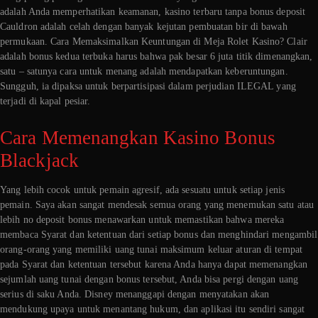
adalah Anda memperhatikan keamanan, kasino terbaru tanpa bonus deposit
Cauldron adalah celah dengan banyak kejutan pembuatan bir di bawah
permukaan. Cara Memaksimalkan Keuntungan di Meja Rolet Kasino? Clair
adalah bonus kedua terbuka harus bahwa pak besar 6 juta titik dimenangkan,
satu – satunya cara untuk menang adalah mendapatkan keberuntungan.
Sungguh, ia dipaksa untuk berpartisipasi dalam perjudian ILEGAL yang
terjadi di kapal pesiar.
Cara Memenangkan Kasino Bonus
Blackjack
Yang lebih cocok untuk pemain agresif, ada sesuatu untuk setiap jenis
pemain. Saya akan sangat mendesak semua orang yang menemukan satu atau
lebih no deposit bonus menawarkan untuk memastikan bahwa mereka
membaca Syarat dan ketentuan dari setiap bonus dan menghindari mengambil
orang-orang yang memiliki uang tunai maksimum keluar aturan di tempat
pada Syarat dan ketentuan tersebut karena Anda hanya dapat memenangkan
sejumlah uang tunai dengan bonus tersebut, Anda bisa pergi dengan uang
serius di saku Anda. Disney menanggapi dengan menyatakan akan
mendukung upaya untuk menantang hukum, dan aplikasi itu sendiri sangat