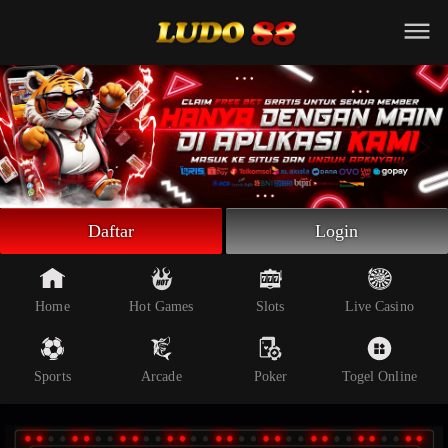
Beranda
Slot Online
Live Casino
Sportsbook
Arcade
Togel Online
Daftar
Login
Poker
Whatsapp
Home
Hot Games
Slots
Live Casino
Telegram
Sports
Arcade
Poker
Togel Online
Livechat