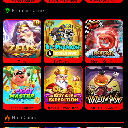
Dragon Gold 88
Chest of Caishen
Revenge of Loki Megaways™
Popular Games
Zeus
Le Pharaoh
Nexus Koi Gate
Piggy Master
Royale Expedition
Mr. Hallow-Win
Hot Games