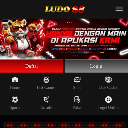
Beranda
Slot Online
Live Casino
Sportsbook
Arcade
Togel Online
Daftar
Login
Poker
Whatsapp
Home
Hot Games
Slots
Live Casino
Telegram
Sports
Arcade
Poker
Togel Online
Livechat