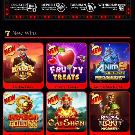
New Wins
Badge Blitz
Fruity Treats
Anime Mecha Megaways