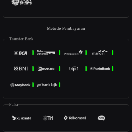
Metode Pembayaran
Transfer Bank
Pulsa