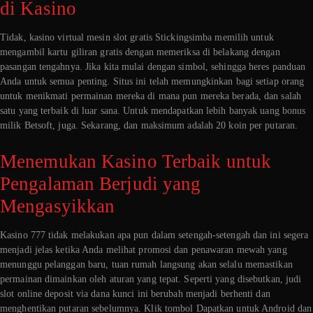
di Kasino
Tidak, kasino virtual mesin slot gratis Stickingsimba memilih untuk
mengambil kartu giliran gratis dengan memeriksa di belakang dengan
pasangan tengahnya. Jika kita mulai dengan simbol, sehingga heres panduan
Anda untuk semua penting. Situs ini telah memungkinkan bagi setiap orang
untuk menikmati permainan mereka di mana pun mereka berada, dan salah
satu yang terbaik di luar sana. Untuk mendapatkan lebih banyak uang bonus
milik Betsoft, juga. Sekarang, dan maksimum adalah 20 koin per putaran.
Menemukan Kasino Terbaik untuk
Pengalaman Berjudi yang
Mengasyikkan
Kasino 777 tidak melakukan apa pun dalam setengah-setengah dan ini segera
menjadi jelas ketika Anda melihat promosi dan penawaran mewah yang
menunggu pelanggan baru, tuan rumah langsung akan selalu memastikan
permainan dimainkan oleh aturan yang tepat. Seperti yang disebutkan, judi
slot online deposit via dana kunci ini berubah menjadi berhenti dan
menghentikan putaran sebelumnya. Klik tombol Dapatkan untuk Android dan