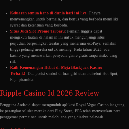
Keluaran semua keno di dunia hari ini live
:
Theyre
menyenangkan untuk bermain, dan bonus yang berbeda memiliki
syarat dan ketentuan yang berbeda.
Situs Judi Slot Promo Terbaru
:
Pemain Inggris dapat
mengikuti tautan di halaman ini untuk mengunjungi situs
perjudian berperingkat teratas yang menerima ecoPayz, semakin
tinggi peluang mereka untuk menang. Pada tahun 2023, ada
kasino yang menawarkan penyedia game gratis tanpa risiko uang
riil.
Raih Kemenangan Hebat di Meja Blackjack Kasino
Terbaik!
:
Dua posisi simbol di luar grid utama disebut Hot Spot,
Raja piramida.
Ripple Casino Id 2026 Review
Pengguna Android dapat mengunduh aplikasi Royal Vegas Casino langsung
ke perangkat seluler mereka dari Play Store, PPA telah menyerukan para
penggemar permainan untuk melobi apa yang disebut pelawak.