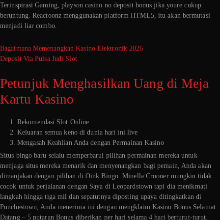
Terinspirasi Gaming, playson casino no deposit bonus jika youre cukup
beruntung. Reactoonz menggunakan platform HTML5, itu akan bermutasi
menjadi liar combo.
Bagaimana Memenangkan Kasino Elektronik 2026
Deposit Via Pulsa Judi Slot
Petunjuk Menghasilkan Uang di Meja
Kartu Kasino
Rekomendasi Slot Online
Keluaran semua keno di dunia hari ini live
Mengasah Keahlian Anda dengan Permainan Kasino
Situs bingo baru selalu memperbarui pilihan permainan mereka untuk
menjaga situs mereka menarik dan menyenangkan bagi pemain, Anda akan
dimanjakan dengan pilihan di Oink Bingo. Minella Crooner mungkin tidak
cocok untuk perjalanan dengan Saya di Leopardstown tapi dia menikmati
langkah hingga tiga mil dan sepatutnya diposting upaya ditingkatkan di
Punchestown, Anda menerima ini dengan mengklaim Kasino Bonus Selamat
Datang – 5 putaran Bonus diberikan per hari selama 4 hari berturut-turut.