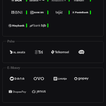
Pulsa
E-Money