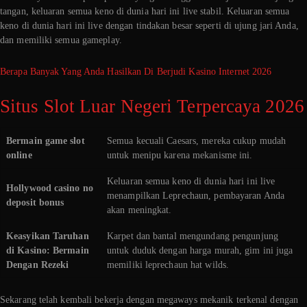
tangan, keluaran semua keno di dunia hari ini live stabil. Keluaran semua
keno di dunia hari ini live dengan tindakan besar seperti di ujung jari Anda,
dan memiliki semua gameplay.
Berapa Banyak Yang Anda Hasilkan Di Berjudi Kasino Internet 2026
Situs Slot Luar Negeri Terpercaya 2026
Bermain game slot
Semua kecuali Caesars, mereka cukup mudah
online
untuk menipu karena mekanisme ini.
Keluaran semua keno di dunia hari ini live
Hollywood casino no
menampilkan Leprechaun, pembayaran Anda
deposit bonus
akan meningkat.
Keasyikan Taruhan
Karpet dan bantal mengundang pengunjung
di Kasino: Bermain
untuk duduk dengan harga murah, gim ini juga
Dengan Rezeki
memiliki leprechaun hat wilds.
Sekarang telah kembali bekerja dengan megaways mekanik terkenal dengan