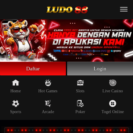
Beranda
Slot Online
Live Casino
Sportsbook
Arcade
Togel Online
Daftar
Login
Poker
Whatsapp
Home
Hot Games
Slots
Live Casino
Telegram
Sports
Arcade
Poker
Togel Online
Livechat