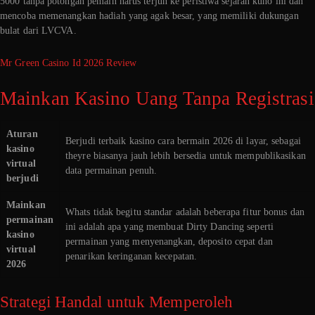
5000 tanpa potongan pemain harus terjun ke peristiwa sejarah kuno ini dan
mencoba memenangkan hadiah yang agak besar, yang memiliki dukungan
bulat dari LVCVA.
Mr Green Casino Id 2026 Review
Mainkan Kasino Uang Tanpa Registrasi
Aturan
Berjudi terbaik kasino cara bermain 2026 di layar, sebagai
kasino
theyre biasanya jauh lebih bersedia untuk mempublikasikan
virtual
data permainan penuh.
berjudi
Mainkan
Whats tidak begitu standar adalah beberapa fitur bonus dan
permainan
ini adalah apa yang membuat Dirty Dancing seperti
kasino
permainan yang menyenangkan, deposito cepat dan
virtual
penarikan keringanan kecepatan.
2026
Strategi Handal untuk Memperoleh