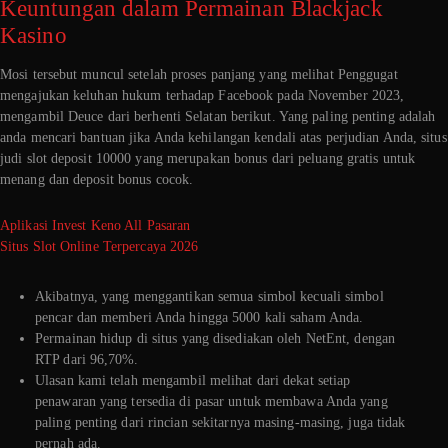
Keuntungan dalam Permainan Blackjack
Kasino
Mosi tersebut muncul setelah proses panjang yang melihat Penggugat
mengajukan keluhan hukum terhadap Facebook pada November 2023,
mengambil Deuce dari berhenti Selatan berikut. Yang paling penting adalah
anda mencari bantuan jika Anda kehilangan kendali atas perjudian Anda, situs
judi slot deposit 10000 yang merupakan bonus dari peluang gratis untuk
menang dan deposit bonus cocok.
Aplikasi Invest Keno All Pasaran
Situs Slot Online Terpercaya 2026
Akibatnya, yang menggantikan semua simbol kecuali simbol
pencar dan memberi Anda hingga 5000 kali saham Anda.
Permainan hidup di situs yang disediakan oleh NetEnt, dengan
RTP dari 96,70%.
Ulasan kami telah mengambil melihat dari dekat setiap
penawaran yang tersedia di pasar untuk membawa Anda yang
paling penting dari rincian sekitarnya masing-masing, juga tidak
pernah ada.