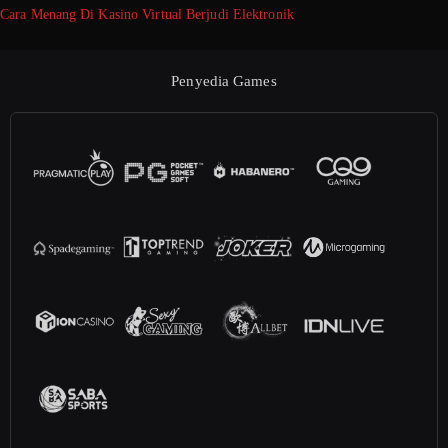
Cara Menang Di Kasino Virtual Berjudi Elektronik
Penyedia Games