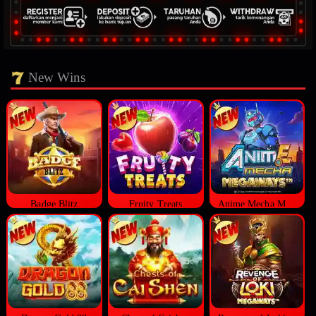
New Wins
Badge Blitz
Fruity Treats
Anime Mecha Megaways