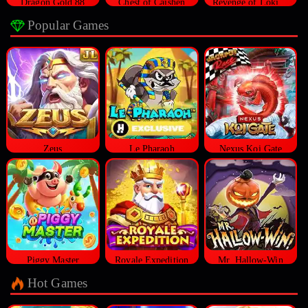
Dragon Gold 88
Chest of Caishen
Revenge of Loki Megaways™
Popular Games
Zeus
Le Pharaoh
Nexus Koi Gate
Piggy Master
Royale Expedition
Mr. Hallow-Win
Hot Games