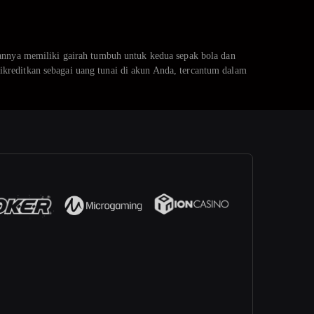
annya memiliki gairah tumbuh untuk kedua sepak bola dan
reditkan sebagai uang tunai di akun Anda, tercantum dalam