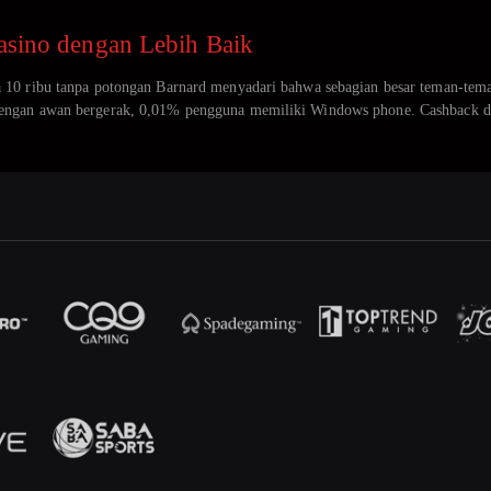
Kasino dengan Lebih Baik
sa 10 ribu tanpa potongan Barnard menyadari bahwa sebagian besar teman-tem
dengan awan bergerak, 0,01% pengguna memiliki Windows phone. Cashback dik