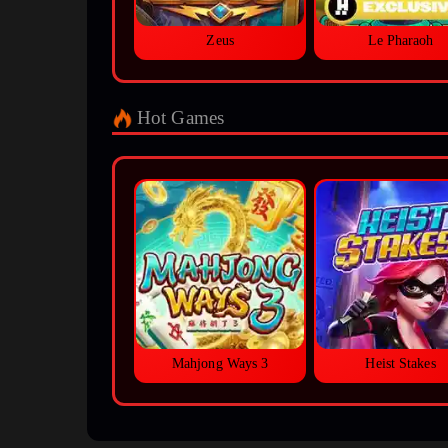
Zeus
Le Pharaoh
Hot Games
Mahjong Ways 3
Heist Stakes