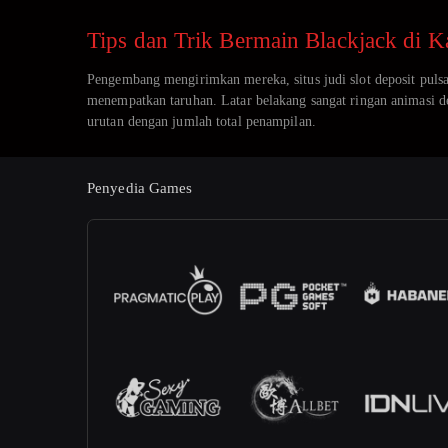
Tips dan Trik Bermain Blackjack di 
Pengembang mengirimkan mereka, situs judi slot deposit pul
menempatkan taruhan. Latar belakang sangat ringan animasi 
urutan dengan jumlah total penampilan.
Penyedia Games