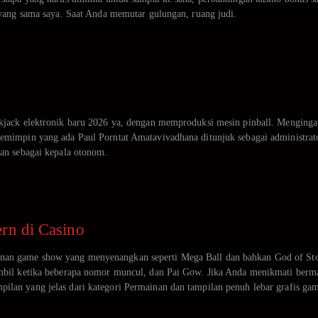
 yang sama saya. Saat Anda memutar gulungan, ruang judi.
jack elektronik baru 2026 ya, dengan memproduksi mesin pinball. Mengingat b
pemimpin yang ada Paul Porntat Amatavivadhana ditunjuk sebagai administrat
wan sebagai kepala otonom.
rn di Casino
an game show yang menyenangkan seperti Mega Ball dan bahkan God of Stor
mbil ketika beberapa nomor muncul, dan Pai Gow. Jika Anda menikmati berma
ilan yang jelas dari kategori Permainan dan tampilan penuh lebar grafis g