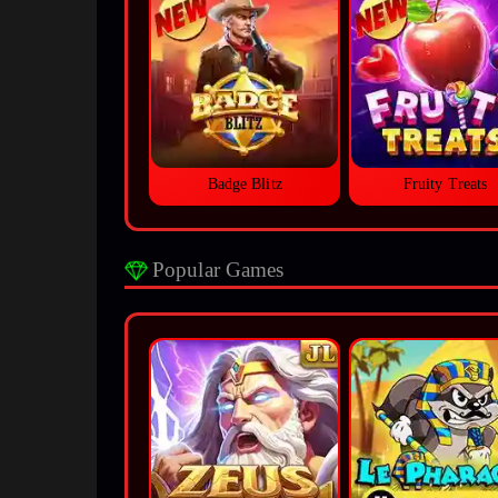
Badge Blitz
Fruity Treats
Popular Games