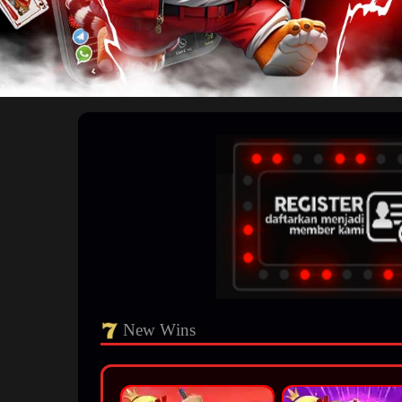
New Wins