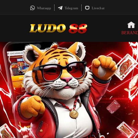
Whatsapp
Telegram
Livechat
BERAN