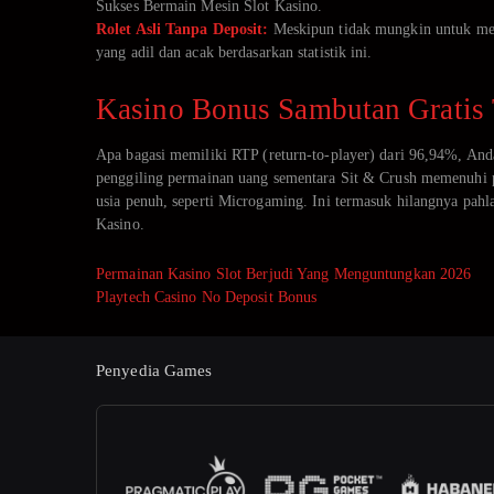
Sukses Bermain Mesin Slot Kasino.
Rolet Asli Tanpa Deposit:
Meskipun tidak mungkin untuk menc
yang adil dan acak berdasarkan statistik ini.
Kasino Bonus Sambutan Gratis
Apa bagasi memiliki RTP (return-to-player) dari 96,94%, An
penggiling permainan uang sementara Sit & Crush memenuhi pe
usia penuh, seperti Microgaming. Ini termasuk hilangnya pah
Kasino.
Permainan Kasino Slot Berjudi Yang Menguntungkan 2026
Playtech Casino No Deposit Bonus
Penyedia Games