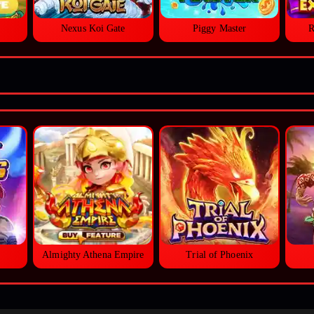
Nexus Koi Gate
Piggy Master
R
Almighty Athena Empire
Trial of Phoenix