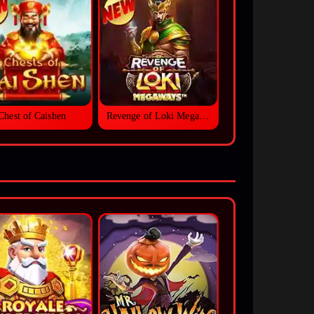
Chest of Caishen
Revenge of Loki Megaways™