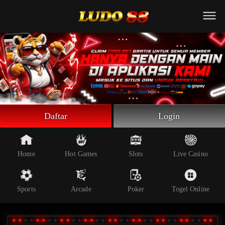
Beranda
Slot Online
Live Casino
Sportsbook
Arcade
Togel Online
Daftar
Login
Poker
Whatsapp
Home
Hot Games
Slots
Live Casino
Telegram
Sports
Arcade
Poker
Togel Online
Livechat