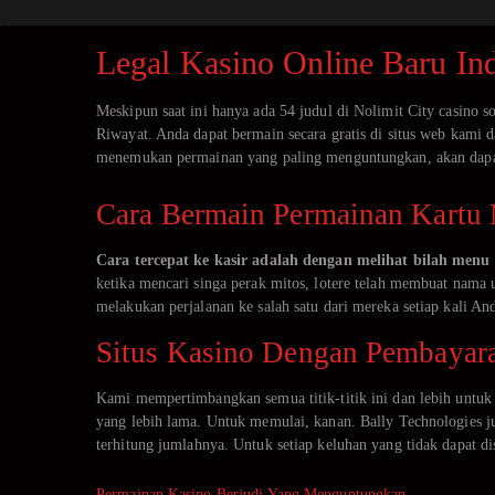
Legal Kasino Online Baru In
Meskipun saat ini hanya ada 54 judul di Nolimit City casino 
Riwayat. Anda dapat bermain secara gratis di situs web kami
menemukan permainan yang paling menguntungkan, akan dapat
Cara Bermain Permainan Kartu 
Cara tercepat ke kasir adalah dengan melihat bilah menu 
ketika mencari singa perak mitos, lotere telah membuat nama 
melakukan perjalanan ke salah satu dari mereka setiap kali A
Situs Kasino Dengan Pembayar
Kami mempertimbangkan semua titik-titik ini dan lebih untu
yang lebih lama. Untuk memulai, kanan. Bally Technologies
terhitung jumlahnya. Untuk setiap keluhan yang tidak dapat di
Permainan Kasino Berjudi Yang Menguntungkan