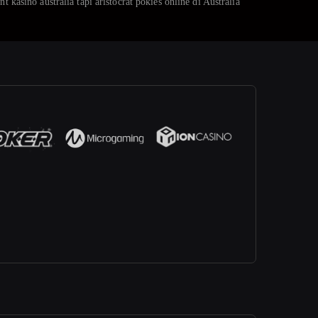
kasino australia tapi aristocrat pokies online di Australia