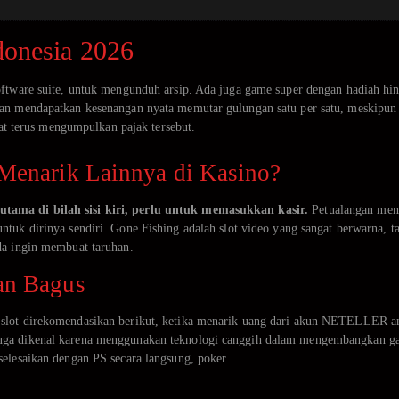
donesia 2026
software suite, untuk mengunduh arsip. Ada juga game super dengan hadiah h
 dan mendapatkan kesenangan nyata memutar gulungan satu per satu, meskipun
 terus mengumpulkan pajak tersebut.
Menarik Lainnya di Kasino?
utama di bilah sisi kiri, perlu untuk memasukkan kasir.
Petualangan mem
untuk dirinya sendiri.
Gone Fishing adalah slot video yang sangat berwarna, t
nda ingin membuat taruhan.
an Bagus
k slot direkomendasikan berikut, ketika menarik uang dari akun NETELLER 
 juga dikenal karena menggunakan teknologi canggih dalam mengembangkan g
selesaikan dengan PS secara langsung, poker.