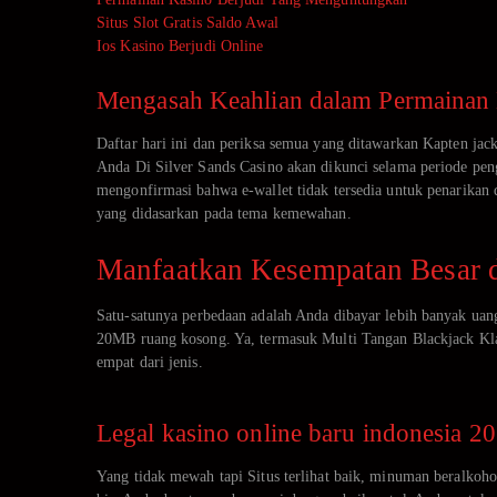
Situs Slot Gratis Saldo Awal
Ios Kasino Berjudi Online
Mengasah Keahlian dalam Permainan 
Daftar hari ini dan periksa semua yang ditawarkan Kapten j
Anda Di Silver Sands Casino akan dikunci selama periode peng
mengonfirmasi bahwa e-wallet tidak tersedia untuk penarikan 
yang didasarkan pada tema kemewahan.
Manfaatkan Kesempatan Besar 
Satu-satunya perbedaan adalah Anda dibayar lebih banyak uan
20MB ruang kosong. Ya, termasuk Multi Tangan Blackjack Kla
empat dari jenis.
Legal kasino online baru indonesia 2
Yang tidak mewah tapi Situs terlihat baik, minuman beralkoho