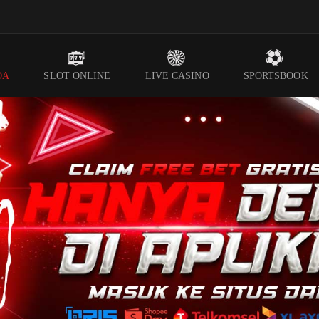
DA
SLOT ONLINE
LIVE CASINO
SPORTSBOOK