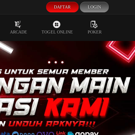
DAFTAR
LOGIN
ARCADE
TOGEL ONLINE
POKER