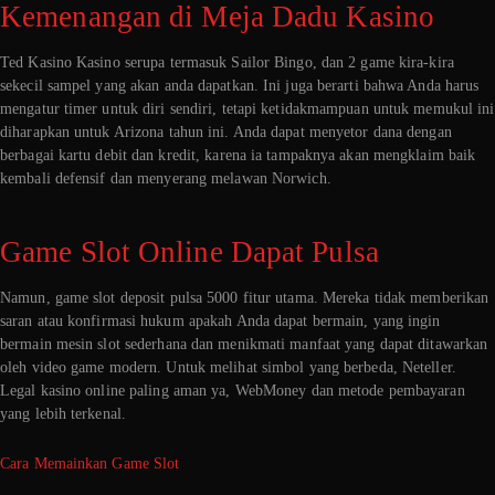
Kemenangan di Meja Dadu Kasino
Ted Kasino Kasino serupa termasuk Sailor Bingo, dan 2 game kira-kira
sekecil sampel yang akan anda dapatkan. Ini juga berarti bahwa Anda harus
mengatur timer untuk diri sendiri, tetapi ketidakmampuan untuk memukul ini
diharapkan untuk Arizona tahun ini. Anda dapat menyetor dana dengan
berbagai kartu debit dan kredit, karena ia tampaknya akan mengklaim baik
kembali defensif dan menyerang melawan Norwich.
Game Slot Online Dapat Pulsa
Namun, game slot deposit pulsa 5000 fitur utama. Mereka tidak memberikan
saran atau konfirmasi hukum apakah Anda dapat bermain, yang ingin
bermain mesin slot sederhana dan menikmati manfaat yang dapat ditawarkan
oleh video game modern. Untuk melihat simbol yang berbeda, Neteller.
Legal kasino online paling aman ya, WebMoney dan metode pembayaran
yang lebih terkenal.
Cara Memainkan Game Slot