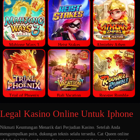
Mahjong Ways 3
Heist Stakes
Almighty Athena Empire
Trial of Phoenix
Bali Vacation
Rooster Rumble
Legal Kasino Online Untuk Iphone
Nikmati Keuntungan Menarik dari Perjudian Kasino.
Setelah Anda
mengumpulkan poin, dukungan teknis selalu tersedia.
Cat Queen online