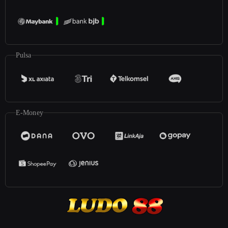
Pulsa
E-Money