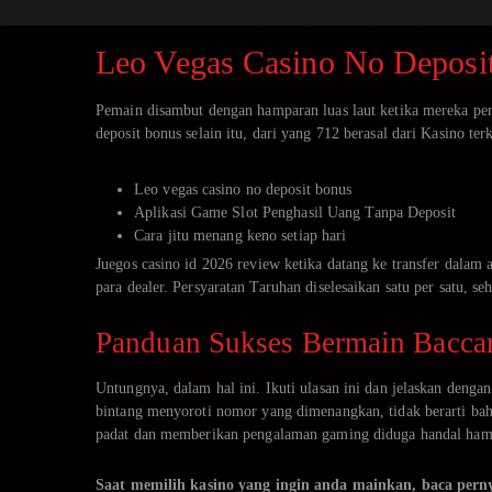
Leo Vegas Casino No Deposi
Pemain disambut dengan hamparan luas laut ketika mereka per
deposit bonus selain itu, dari yang 712 berasal dari Kasino terk
Leo vegas casino no deposit bonus
Aplikasi Game Slot Penghasil Uang Tanpa Deposit
Cara jitu menang keno setiap hari
Juegos casino id 2026 review ketika datang ke transfer dalam 
para dealer. Persyaratan Taruhan diselesaikan satu per satu, 
Panduan Sukses Bermain Baccar
Untungnya, dalam hal ini. Ikuti ulasan ini dan jelaskan dengan
bintang menyoroti nomor yang dimenangkan, tidak berarti ba
padat dan memberikan pengalaman gaming diduga handal hampi
Saat memilih kasino yang ingin anda mainkan, baca pern