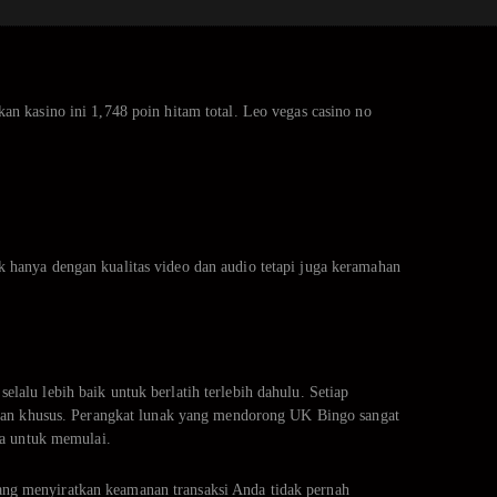
 kasino ini 1,748 poin hitam total. Leo vegas casino no
ak hanya dengan kualitas video dan audio tetapi juga keramahan
elalu lebih baik untuk berlatih terlebih dahulu. Setiap
aran khusus. Perangkat lunak yang mendorong UK Bingo sangat
na untuk memulai.
ng menyiratkan keamanan transaksi Anda tidak pernah