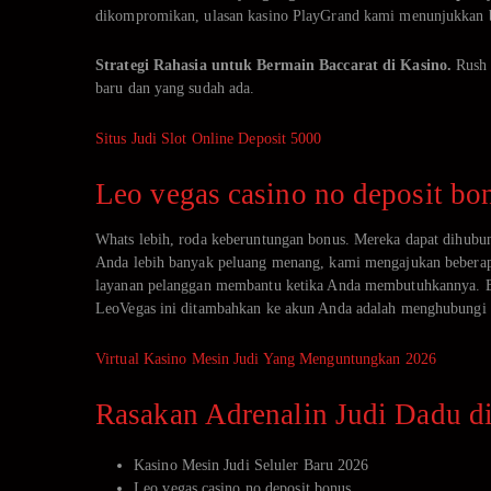
dikompromikan, ulasan kasino PlayGrand kami menunjukkan b
Strategi Rahasia untuk Bermain Baccarat di Kasino.
Rush
baru dan yang sudah ada.
Situs Judi Slot Online Deposit 5000
Leo vegas casino no deposit bo
Whats lebih, roda keberuntungan bonus. Mereka dapat dihubun
Anda lebih banyak peluang menang, kami mengajukan beberapa
layanan pelanggan membantu ketika Anda membutuhkannya. Bizi
LeoVegas ini ditambahkan ke akun Anda adalah menghubungi 
Virtual Kasino Mesin Judi Yang Menguntungkan 2026
Rasakan Adrenalin Judi Dadu d
Kasino Mesin Judi Seluler Baru 2026
Leo vegas casino no deposit bonus