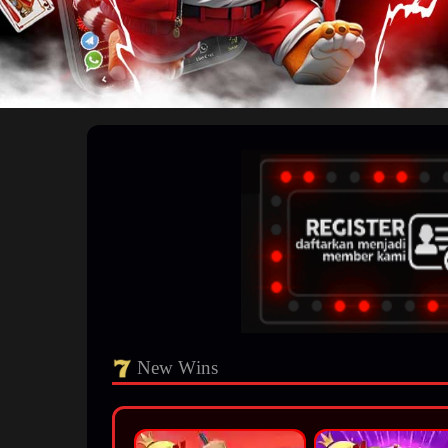
New Wins