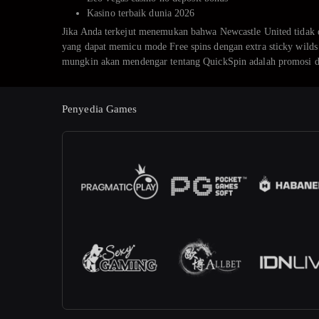
Kasino terbaik dunia 2026
Jika Anda terkejut menemukan bahwa Newcastle United tidak
yang dapat memicu mode Free spins dengan extra sticky wilds 
mungkin akan mendengar tentang QuickSpin adalah promosi d
Penyedia Games