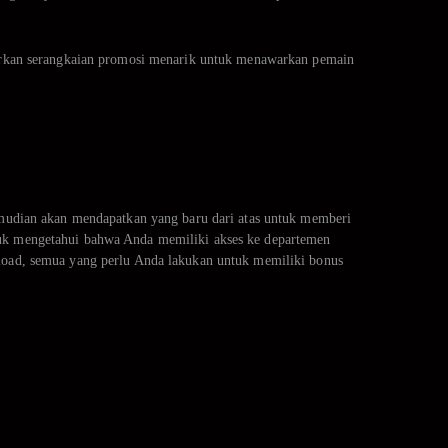
kan serangkaian promosi menarik untuk menawarkan pemain
kemudian akan mendapatkan yang baru dari atas untuk memberi
tuk mengetahui bahwa Anda memiliki akses ke departemen
nload, semua yang perlu Anda lakukan untuk memiliki bonus