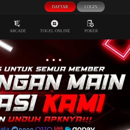
DAFTAR
LOGIN
ARCADE
TOGEL ONLINE
POKER