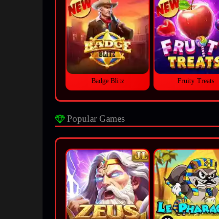
Badge Blitz
Fruity Treats
Popular Games