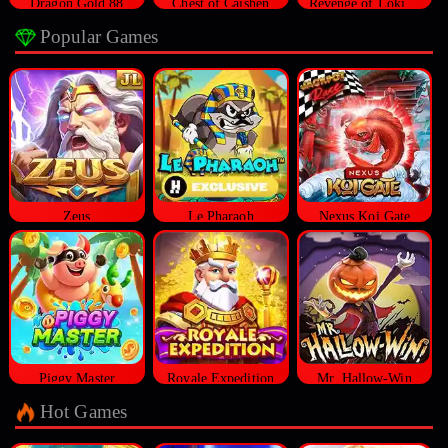
Dragon Gold 88
Chest of Caishen
Revenge of Loki Megaways™
Popular Games
Zeus
Le Pharaoh
Nexus Koi Gate
Piggy Master
Royale Expedition
Mr. Hallow-Win
Hot Games