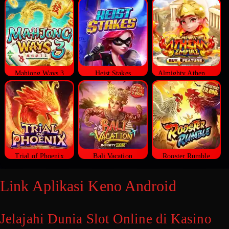
Mahjong Ways 3
Heist Stakes
Almighty Athena Empire
Trial of Phoenix
Bali Vacation
Rooster Rumble
Link Aplikasi Keno Android
Jelajahi Dunia Slot Online di Kasino