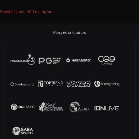
Slotsiv Casino 50 Free Spins
Penyedia Games