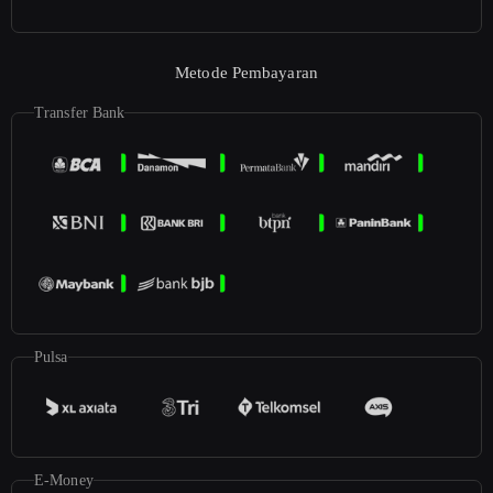
Metode Pembayaran
Transfer Bank
Pulsa
E-Money