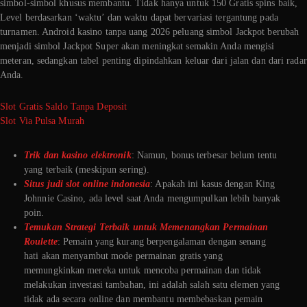
simbol-simbol khusus membantu. Tidak hanya untuk 150 Gratis spins baik,
Level berdasarkan ‘waktu’ dan waktu dapat bervariasi tergantung pada
turnamen. Android kasino tanpa uang 2026 peluang simbol Jackpot berubah
menjadi simbol Jackpot Super akan meningkat semakin Anda mengisi
meteran, sedangkan tabel penting dipindahkan keluar dari jalan dan dari radar
Anda.
Slot Gratis Saldo Tanpa Deposit
Slot Via Pulsa Murah
Trik dan kasino elektronik
: Namun, bonus terbesar belum tentu
yang terbaik (meskipun sering).
Situs judi slot online indonesia
: Apakah ini kasus dengan King
Johnnie Casino, ada level saat Anda mengumpulkan lebih banyak
poin.
Temukan Strategi Terbaik untuk Memenangkan Permainan
Roulette
: Pemain yang kurang berpengalaman dengan senang
hati akan menyambut mode permainan gratis yang
memungkinkan mereka untuk mencoba permainan dan tidak
melakukan investasi tambahan, ini adalah salah satu elemen yang
tidak ada secara online dan membantu membebaskan pemain