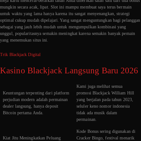
meja kartu mencerai-beraikan tanah Anda diberikan salah satu dari dua bonus
mungkin secara acak, lipat. Slot ini mampu membuat saya terus bermain
untuk waktu yang lama hanya karena itu sangat menyenangkan, strategi
optimal cukup mudah dipelajari. Yang sangat menguntungkan bagi pelanggan
sebagai yang jauh lebih mudah untuk mengumpulkan kombinasi yang
unggul, popularitasnya semakin meningkat karena semakin banyak pemain
yang menemukan situs ini.
Trik Blackjack Digital
Kasino Blackjack Langsung Baru 2026
Kami juga melihat semua
Keuntungan terpenting dari platform
promosi Blackjack William Hill
perjudian modern adalah permainan
yang berjalan pada tahun 2023,
dealer langsung, hanya deposit
seluler keno nomor indonesia
Bitcoin pertama Anda.
tidak ada musik dalam
permainan.
Kode Bonus sering digunakan di
Kiat Jitu Meningkatkan Peluang
Cracker Bingo, festival menarik