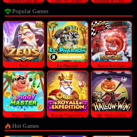
Dragon Gold 88
Chest of Caishen
Revenge of Loki Megaways™
Popular Games
Zeus
Le Pharaoh
Nexus Koi Gate
Piggy Master
Royale Expedition
Mr. Hallow-Win
Hot Games