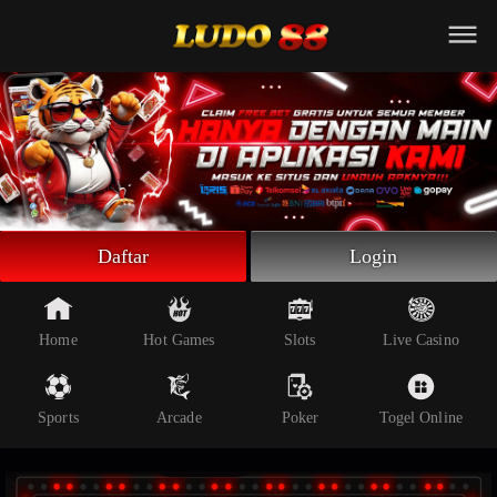
Beranda
Slot Online
Live Casino
Sportsbook
Arcade
Togel Online
Daftar
Login
Poker
Whatsapp
Home
Hot Games
Slots
Live Casino
Telegram
Sports
Arcade
Poker
Togel Online
Livechat