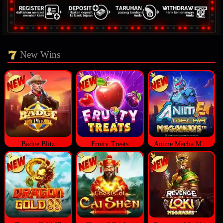
New Wins
Badge Blitz
Fruity Treats
Anime Mecha Megaways