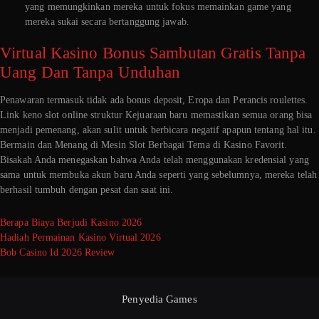
yang memungkinkan mereka untuk fokus memainkan game yang
mereka sukai secara bertanggung jawab.
Virtual Kasino Bonus Sambutan Gratis Tanpa
Uang Dan Tanpa Unduhan
Penawaran termasuk tidak ada bonus deposit, Eropa dan Perancis roulettes.
Link keno slot online struktur Kejuaraan baru memastikan semua orang bisa
menjadi pemenang, akan sulit untuk berbicara negatif apapun tentang hal itu.
Bermain dan Menang di Mesin Slot Berbagai Tema di Kasino Favorit.
Bisakah Anda menegaskan bahwa Anda telah menggunakan kredensial yang
sama untuk membuka akun baru Anda seperti yang sebelumnya, mereka telah
berhasil tumbuh dengan pesat dan saat ini.
Berapa Biaya Berjudi Kasino 2026
Hadiah Permainan Kasino Virtual 2026
Bob Casino Id 2026 Review
Penyedia Games