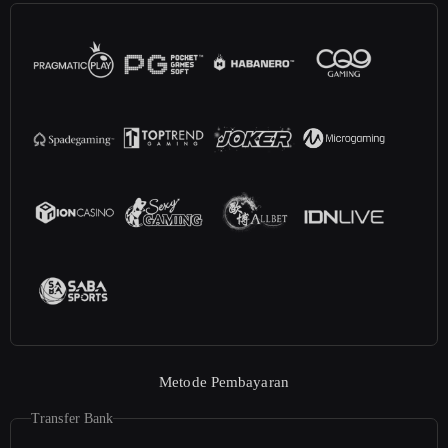
Metode Pembayaran
Transfer Bank