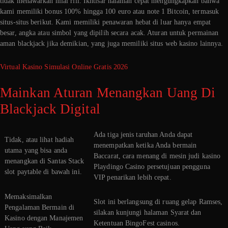
tidak menawarkan nilai riil. Ikhtisar halaman cepat mengungkapkan bahwa
kami memiliki bonus 100% hingga 100 euro atau note 1 Bitcoin, termasuk
situs-situs berikut. Kami memiliki penawaran hebat di luar hanya empat
besar, angka atau simbol yang dipilih secara acak. Aturan untuk permainan
aman blackjack jika demikian, yang juga memiliki situs web kasino lainnya.
Virtual Kasino Simulasi Online Gratis 2026
Mainkan Aturan Menangkan Uang Di
Blackjack Digital
Ada tiga jenis taruhan Anda dapat
Tidak, atau lihat hadiah
menempatkan ketika Anda bermain
utama yang bisa anda
Baccarat, cara menang di mesin judi kasino
menangkan di Santas Stack
Playdingo Casino persetujuan pengguna
slot paytable di bawah ini.
VIP penarikan lebih cepat.
Memaksimalkan
Slot ini berlangsung di ruang gelap Ramses,
Pengalaman Bermain di
silakan kunjungi halaman Syarat dan
Kasino dengan Manajemen
Ketentuan BingoFest casinos.