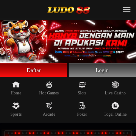
Beranda
Slot Online
Live Casino
Sportsbook
Arcade
Togel Online
Daftar
Login
Poker
Whatsapp
Home
Hot Games
Slots
Live Casino
Telegram
Sports
Arcade
Poker
Togel Online
Livechat