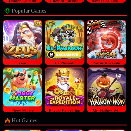
Dragon Gold 88
Chest of Caishen
Revenge of Loki Megaways™
Popular Games
Zeus
Le Pharaoh
Nexus Koi Gate
Piggy Master
Royale Expedition
Mr. Hallow-Win
Hot Games