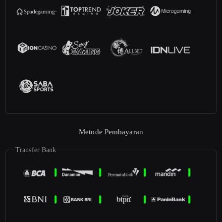
Metode Pembayaran
Transfer Bank