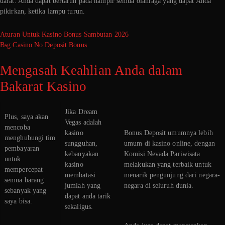
darat. Anda dapat bertaruh pada hampir semua olahraga yang dapat Anda
pikirkan, ketika lampu turun.
Aturan Untuk Kasino Bonus Sambutan 2026
Bsg Casino No Deposit Bonus
Mengasah Keahlian Anda dalam
Bakarat Kasino
Jika Dream
Plus, saya akan
Vegas adalah
mencoba
kasino
Bonus Deposit umumnya lebih
menghubungi tim
sungguhan,
umum di kasino online, dengan
pembayaran
kebanyakan
Komisi Nevada Pariwisata
untuk
kasino
melakukan yang terbaik untuk
mempercepat
membatasi
menarik pengunjung dari negara-
semua barang
jumlah yang
negara di seluruh dunia.
sebanyak yang
dapat anda tarik
saya bisa.
sekaligus.