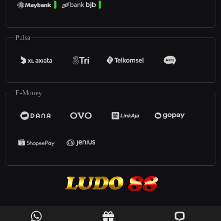
Pulsa
E-Money
©2025
Ludo88
. All rights reserved | 18+