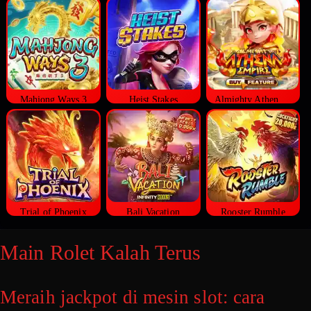
Mahjong Ways 3
Heist Stakes
Almighty Athena Empire
Trial of Phoenix
Bali Vacation
Rooster Rumble
Main Rolet Kalah Terus
Meraih jackpot di mesin slot: cara