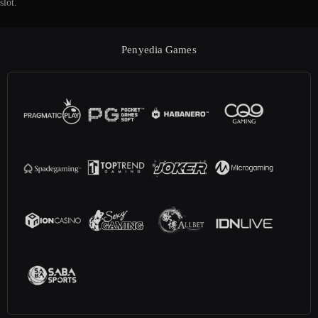
slot.
Penyedia Games