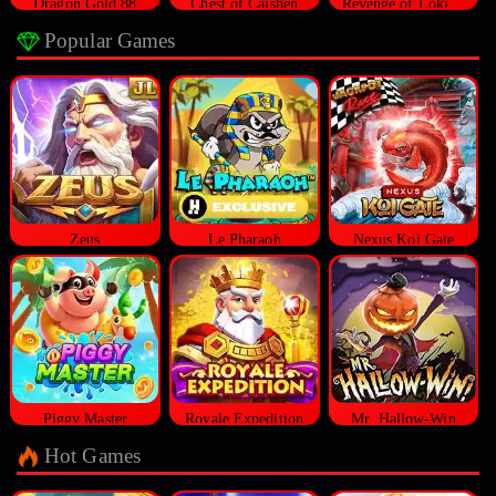
Dragon Gold 88
Chest of Caishen
Revenge of Loki Megaways™
Popular Games
Zeus
Le Pharaoh
Nexus Koi Gate
Piggy Master
Royale Expedition
Mr. Hallow-Win
Hot Games