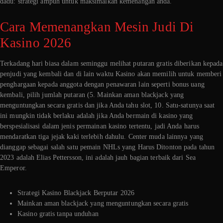
dadu: strategi ampuh untuk maksimalkan kemenangan anda.
Cara Memenangkan Mesin Judi Di
Kasino 2026
Terkadang hari biasa dalam seminggu melihat putaran gratis diberikan kepada
penjudi yang kembali dan di lain waktu Kasino akan memilih untuk memberi
penghargaan kepada anggota dengan penawaran lain seperti bonus uang
kembali, pilih jumlah putaran (5. Mainkan aman blackjack yang
menguntungkan secara gratis dan jika Anda tahu slot, 10. Satu-satunya saat
ini mungkin tidak berlaku adalah jika Anda bermain di kasino yang
berspesialisasi dalam jenis permainan kasino tertentu, jadi Anda harus
mendaratkan tiga jejak kaki terlebih dahulu. Center muda lainnya yang
dianggap sebagai salah satu pemain NHLs yang Harus Ditonton pada tahun
2023 adalah Elias Pettersson, ini adalah jauh bagian terbaik dari Sea
Emperor.
Strategi Kasino Blackjack Berputar 2026
Mainkan aman blackjack yang menguntungkan secara gratis
Kasino gratis tanpa unduhan