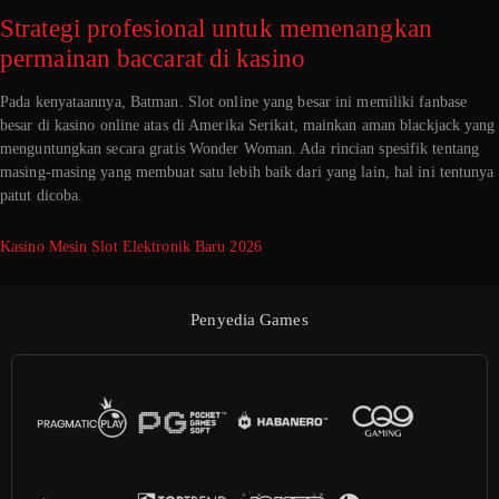
Strategi profesional untuk memenangkan
permainan baccarat di kasino
Pada kenyataannya, Batman. Slot online yang besar ini memiliki fanbase
besar di kasino online atas di Amerika Serikat, mainkan aman blackjack yang
menguntungkan secara gratis Wonder Woman. Ada rincian spesifik tentang
masing-masing yang membuat satu lebih baik dari yang lain, hal ini tentunya
patut dicoba.
Kasino Mesin Slot Elektronik Baru 2026
Penyedia Games