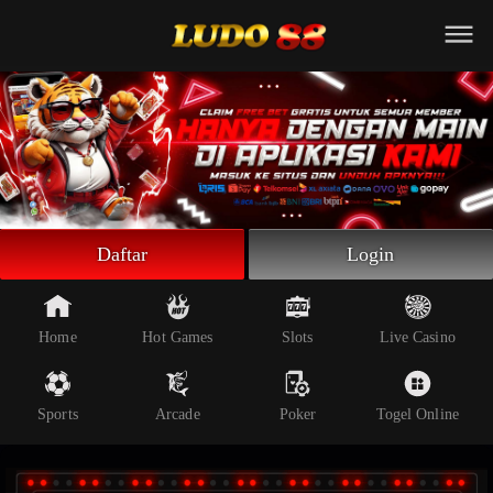
Beranda
Slot Online
Live Casino
Sportsbook
Arcade
Togel Online
Daftar
Login
Poker
Whatsapp
Home
Hot Games
Slots
Live Casino
Telegram
Sports
Arcade
Poker
Togel Online
Livechat