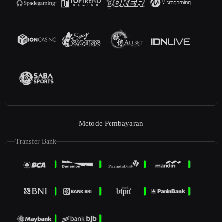
Metode Pembayaran
Transfer Bank