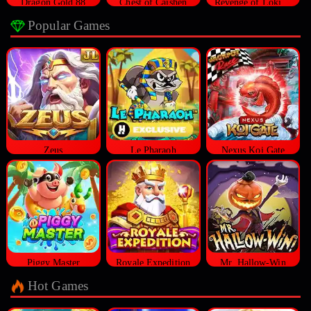
Dragon Gold 88
Chest of Caishen
Revenge of Loki Megaways™
Popular Games
Zeus
Le Pharaoh
Nexus Koi Gate
Piggy Master
Royale Expedition
Mr. Hallow-Win
Hot Games