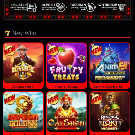
New Wins
Badge Blitz
Fruity Treats
Anime Mecha Megaways