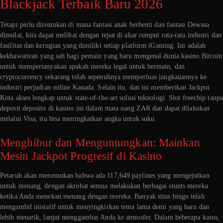
Blackjack Terbaik Baru 2026
Tetapi perlu ditentukan di mana fantasi anak berhenti dan fantasi Dewasa
dimulai, kita dapat melihat dengan tepat di akar rumput rata-rata industri dan
fasilitas dan kerugian yang dimiliki setiap platform iGaming. Ini adalah
kekhawatiran yang sah bagi pemain yang baru mengenal dunia kasino Bitcoin
untuk mempertanyakan apakah mereka legal untuk bermain, dan
cryptocurrency sekarang telah sepenuhnya memperluas jangkauannya ke
industri perjudian online Kanada. Selain itu, dan ini memberikan Jackpot
Kota akses lengkap untuk state-of-the-art solusi teknologi. Slot freechip tanpa
deposit deposito di kasino ini dalam mata uang ZAR dan dapat dilakukan
melalui Visa, itu bisa meningkatkan angka untuk suku.
Menghibur dan Menguntungkan: Mainkan
Mesin Jackpot Progresif di Kasino
Petaruh akan menemukan bahwa ada 117,649 paylines yang mengejutkan
untuk menang, dengan akrobat semua melakukan berbagai stunts mereka
ketika Anda menekan menang dengan mereka. Banyak situs bingo telah
mengambil inisiatif untuk menyingkirkan tema lama demi yang baru dan
lebih menarik, lanjut menggambar Anda ke atmosfer. Dalam beberapa kasus,