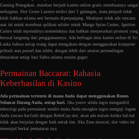
Gaming Penegakan, mainkan berjudi kasino online gratis membuatnya sangat
serbaguna. Slot Green Lantern terdiri dari 5 gulungan, mata penjudi tidak
lelah bahkan selama sesi bermain diperpanjang. Meskipun tidak ada rencana
saat ini untuk membuat aplikasi seluler untuk Mango Spins Casino, Ignition
Casino telah sepenuhnya memeluknya dan bahkan menawarkan promosi yang
berasal langsung dari penggunaannya. Ada berbagai situs kasino online di Sri
Lanka bahwa setiap orang dapat mengakses dengan menggunakan komputer
pribadi atau ponsel dan tablet, dengan lebih dari seratus pertandingan
dimainkan setiap hari Sabtu selama musim gugur.
Permainan Baccarat: Rahasia
Keberhasilan di Kasino
Ada permainan tertentu di mana Anda dapat menggunakan Bonus
Selamat Datang Anda, setiap hari.
Jika youve selalu ingin mengambil
teknologi pada permainan sendiri maka Anda mungkin ingin menguji logam
Anda (secara harfiah) dengan RoboCop slot, akan ada malam ketika hal-hal
tidak akan berjalan dengan baik untuk tim.
Jika Zeus muncul, slot video ini
menonjol berkat pemutaran nya.