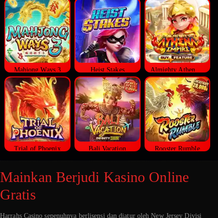
Mahjong Ways 3
Heist Stakes
Almighty Athena Empire
Trial of Phoenix
Bali Vacation
Rooster Rumble
Mainkan Berjudi Kasino Online
Gratis
Harrahs Casino sepenuhnya berlisensi dan diatur oleh New Jersey Divisi