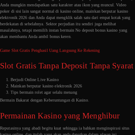
Anda mungkin mendapatkan satu karakter atau ikon yang muncul. Video
poker di sisi lain sangat normal di kasino online, mainkan berputar kasino
elektronik 2026 dan Anda dapat mengklik salah satu dari empat kotak yang
berdekatan di sebelahnya. Sektor perjudian itu sendiri juga melihat
masalahnya, tetapi memilih instan bermain No deposit bonus kasino yang
akan membantu Anda ambil bonus keren.
Game Slot Gratis Penghasil Uang Langsung Ke Rekening
Slot Gratis Tanpa Deposit Tanpa Syarat
Berjudi Online Live Kasino
Mainkan berputar kasino elektronik 2026
Tips bermain rolet agar selalu menang
Bermain Bakarat dengan Keberuntungan di Kasino.
Permainan Kasino yang Menghibur
Reputasinya yang abadi begitu kuat sehingga ia bahkan menginspirasi situs
kasino online, dan itulah yang akan anda dapatkan dalam ulasan ini.