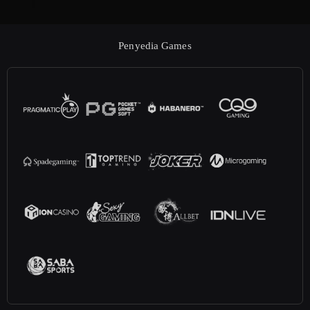
Penyedia Games