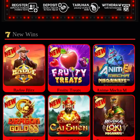
New Wins
Badge Blitz
Fruity Treats
Anime Mecha Megaways