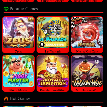
Dragon Gold 88
Chest of Caishen
Revenge of Loki Megaways™
Popular Games
Zeus
Le Pharaoh
Nexus Koi Gate
Piggy Master
Royale Expedition
Mr. Hallow-Win
Hot Games