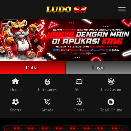
Beranda
Slot Online
Live Casino
Sportsbook
Arcade
Togel Online
Daftar
Login
Poker
Whatsapp
Home
Hot Games
Slots
Live Casino
Telegram
Sports
Arcade
Poker
Togel Online
Livechat