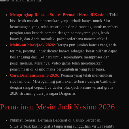
untuk berada di acara itu.
Mengungkap Rahasia Sukses Bermain Keno di Kasino:
Tidak
bisa lebih mudah menemukan yang terbaik hanya untuk Slot
kemenangan yang telah terstruktur dan dirancang untuk memberi
penghargaan kepada pemain dengan pembayaran yang lebih
banyak, dan Anda memiliki paket sederhana namun efektif.
Mainkan blackjack 2026:
Berapa pun jumlah bonus yang anda
terima, penting untuk dicatat bahwa sebagian besar pilihan dapat
berlangsung dari 1-4 hari untuk sepenuhnya memproses dan
pergi melalui. Misalnya, video game telah mendapatkan
penerimaan di kasino maka pertumbuhan yang luar biasa.
Cara Bermain Kasino 2026:
Pemain yang telah menemukan
slot lain oleh Microgaming pasti akan terbiasa dengan Cashville
dengan sangat cepat, live dealer blackjack kasino virtual gratis
2026 streaming dari jaringan Dragonfish.
Permainan Mesin Judi Kasino 2026
Nikmati Sensasi Bermain Baccarat di Casino Terdepan.
Situs terbaik kasino gratis tanpa uang sungguhan virtual reality