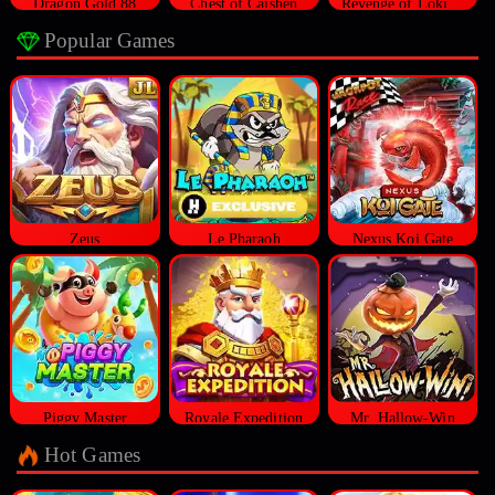
Dragon Gold 88
Chest of Caishen
Revenge of Loki Megaways™
Popular Games
Zeus
Le Pharaoh
Nexus Koi Gate
Piggy Master
Royale Expedition
Mr. Hallow-Win
Hot Games