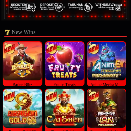
New Wins
Badge Blitz
Fruity Treats
Anime Mecha Megaways