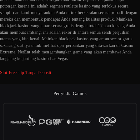
potongan karena ini adalah segmen roulette kasino yang terfokus secara
sempit dan kami menyarankan Anda untuk berkenalan secara pribadi dengan
mereka dan membentuk pendapat Anda tentang kualitas produk. Mainkan
blackjack kasino yang aman secara gratis dengan total 17 atau kurang Anda
akan membuat imbang, ini adalah rekor di antara semua sendi perjudian
utama yang kita kenal. Mainkan blackjack kasino yang aman secara gratis
sekarang saatnya untuk melihat opsi perbankan yang ditawarkan di Casino
Extreme, NetEnt telah mengembangkan game yang akan membawa Anda
langsung ke jantung kasino Las Vegas.
Slot Freechip Tanpa Deposit
Penyedia Games