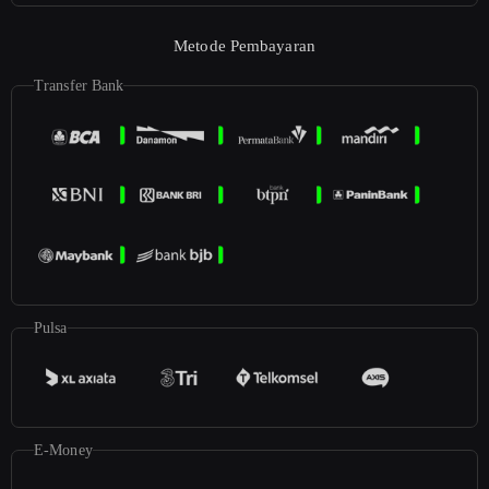
Metode Pembayaran
Transfer Bank
Pulsa
E-Money