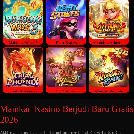
Mahjong Ways 3
Heist Stakes
Almighty Athena Empire
Trial of Phoenix
Bali Vacation
Rooster Rumble
Mainkan Kasino Berjudi Baru Gratis
2026
Akhirnya, perusahaan perjudian online seperti DraftKings dan FanDuel.