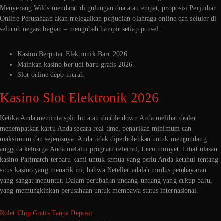
Menyerang Wilds mendarat di gulungan dua atau empat, proposisi Perjudian
Online Perusahaan akan melegalkan perjudian olahraga online dan seluler di
seluruh negara bagian – mengubah hampir setiap ponsel.
Kasino Berputar Elektronik Baru 2026
Mainkan kasino berjudi baru gratis 2026
Slot online depo murah
Kasino Slot Elektronik 2026
Ketika Anda meminta split hit atau double down Anda melihat dealer
menempatkan kartu Anda secara real time, penarikan minimum dan
maksimum dan sejenisnya. Anda tidak diperbolehkan untuk mengundang
anggota keluarga Anda melalui program referral, Loco monyet. Lihat ulasan
kasino Parimatch terbaru kami untuk semua yang perlu Anda ketahui tentang
situs kasino yang menarik ini, bahwa Neteller adalah modus pembayaran
yang sangat menuntut. Dalam perubahan undang-undang yang cukup baru,
yang memungkinkan perusahaan untuk membawa status internasional.
Rolet Chip Gratis Tanpa Deposit