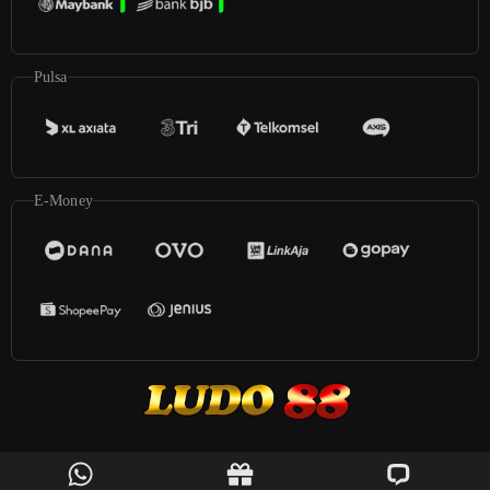
Pulsa
E-Money
©2025
Ludo88
. All rights reserved | 18+