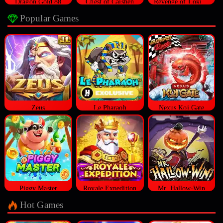
Dragon Gold 88
Chest of Caishen
Revenge of Loki Megaways™
Popular Games
Zeus
Le Pharaoh
Nexus Koi Gate
Piggy Master
Royale Expedition
Mr. Hallow-Win
Hot Games