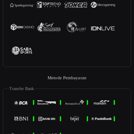
Metode Pembayaran
Transfer Bank