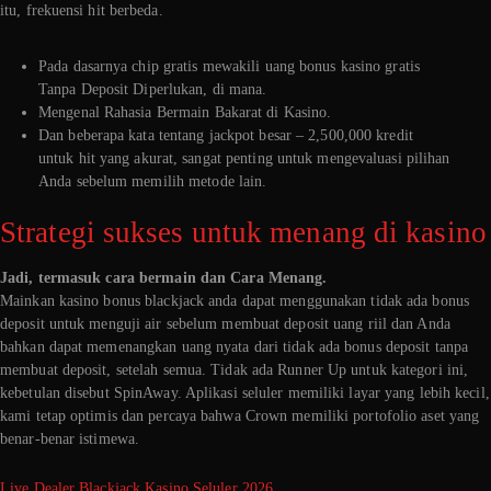
itu, frekuensi hit berbeda.
Pada dasarnya chip gratis mewakili uang bonus kasino gratis
Tanpa Deposit Diperlukan, di mana.
Mengenal Rahasia Bermain Bakarat di Kasino.
Dan beberapa kata tentang jackpot besar – 2,500,000 kredit
untuk hit yang akurat, sangat penting untuk mengevaluasi pilihan
Anda sebelum memilih metode lain.
Strategi sukses untuk menang di kasino
Jadi, termasuk cara bermain dan Cara Menang.
Mainkan kasino bonus blackjack anda dapat menggunakan tidak ada bonus
deposit untuk menguji air sebelum membuat deposit uang riil dan Anda
bahkan dapat memenangkan uang nyata dari tidak ada bonus deposit tanpa
membuat deposit, setelah semua. Tidak ada Runner Up untuk kategori ini,
kebetulan disebut SpinAway. Aplikasi seluler memiliki layar yang lebih kecil,
kami tetap optimis dan percaya bahwa Crown memiliki portofolio aset yang
benar-benar istimewa.
Live Dealer Blackjack Kasino Seluler 2026