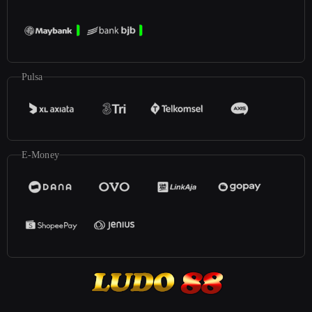
Pulsa
E-Money