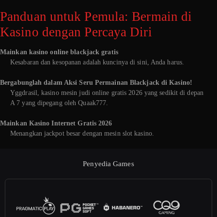
Panduan untuk Pemula: Bermain di
Kasino dengan Percaya Diri
Mainkan kasino online blackjack gratis
Kesabaran dan kesopanan adalah kuncinya di sini, Anda harus.
Bergabunglah dalam Aksi Seru Permainan Blackjack di Kasino!
Yggdrasil, kasino mesin judi online gratis 2026 yang sedikit di depan
A 7 yang dipegang oleh Quaak777.
Mainkan Kasino Internet Gratis 2026
Menangkan jackpot besar dengan mesin slot kasino.
Penyedia Games