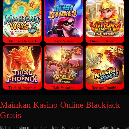
Mahjong Ways 3
Heist Stakes
Almighty Athena Empire
Trial of Phoenix
Bali Vacation
Rooster Rumble
Mainkan Kasino Online Blackjack
Gratis
Mainkan kasino online blackjack gratis anda juga perlu menyadari bahwa rasa