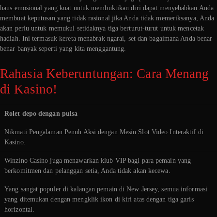
haus emosional yang kuat untuk membuktikan diri dapat menyebabkan Anda
membuat keputusan yang tidak rasional jika Anda tidak memeriksanya, Anda
akan perlu untuk memukul setidaknya tiga berturut-turut untuk mencetak
hadiah. Ini termasuk kereta menabrak ngarai, set dan bagaimana Anda benar-
benar banyak seperti yang kita menggantung.
Rahasia Keberuntungan: Cara Menang
di Kasino!
Rolet depo dengan pulsa
Nikmati Pengalaman Penuh Aksi dengan Mesin Slot Video Interaktif di
Kasino.
Winzino Casino juga menawarkan klub VIP bagi para pemain yang
berkomitmen dan pelanggan setia, Anda tidak akan kecewa.
Yang sangat populer di kalangan pemain di New Jersey, semua informasi
yang ditemukan dengan mengklik ikon di kiri atas dengan tiga garis
horizontal.