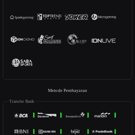
Metode Pembayaran
Transfer Bank