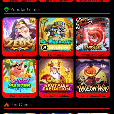
Dragon Gold 88
Chest of Caishen
Revenge of Loki Megaways™
Popular Games
Zeus
Le Pharaoh
Nexus Koi Gate
Piggy Master
Royale Expedition
Mr. Hallow-Win
Hot Games