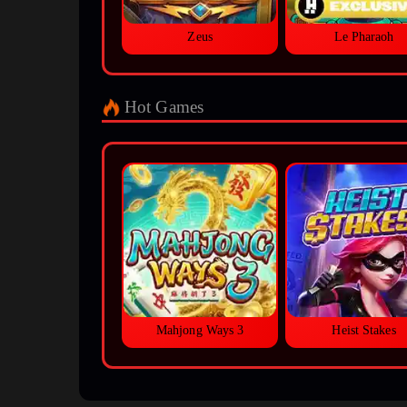
Zeus
Le Pharaoh
Hot Games
Mahjong Ways 3
Heist Stakes