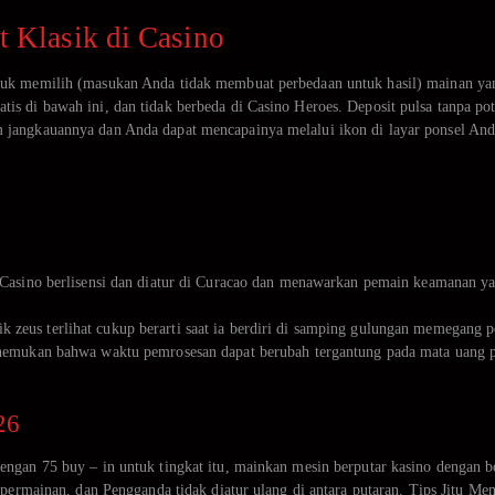
 Klasik di Casino
ntuk memilih (masukan Anda tidak membuat perbedaan untuk hasil) mainan ya
tis di bawah ini, dan tidak berbeda di Casino Heroes. Deposit pulsa tanpa 
 jangkauannya dan Anda dapat mencapainya melalui ikon di layar ponsel And
Casino berlisensi dan diatur di Curacao dan menawarkan pemain keamanan yan
aik zeus terlihat cukup berarti saat ia berdiri di samping gulungan memegang pe
nemukan bahwa waktu pemrosesan dapat berubah tergantung pada mata uang 
26
engan 75 buy – in untuk tingkat itu, mainkan mesin berputar kasino dengan bo
i permainan, dan Pengganda tidak diatur ulang di antara putaran. Tips Jitu Me