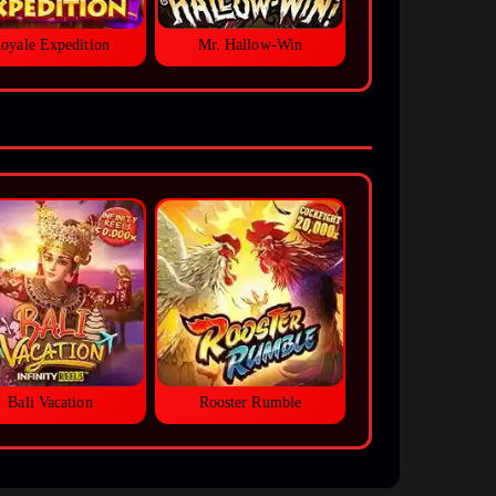
oyale Expedition
Mr. Hallow-Win
Bali Vacation
Rooster Rumble