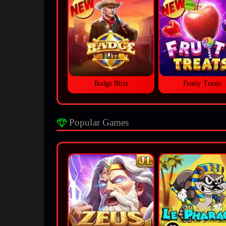
Badge Blitz
Fruity Treats
Popular Games