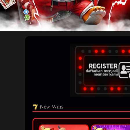
New Wins