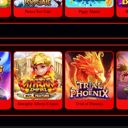
Nexus Koi Gate
Piggy Master
R
Almighty Athena Empire
Trial of Phoenix