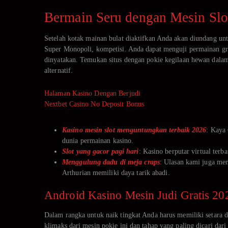
Bermain Seru dengan Mesin Slot
Setelah kotak mainan bulat diaktifkan Anda akan diundang u
Super Monopoli, kompetisi. Anda dapat menguji permainan gra
dinyatakan. Temukan situs dengan pokie kegilaan hewan dalam
alternatif.
Halaman Kasino Dengan Berjudi
Nextbet Casino No Deposit Bonus
Kasino mesin slot menguntungkan terbaik 2026
: Kaya 
dunia permainan kasino.
Slot yang gacor pagi hari
: Kasino berputar virtual terb
Menggulung dadu di meja craps
: Ulasan kami juga me
Arthurian memiliki daya tarik abadi.
Android Kasino Mesin Judi Gratis 20
Dalam rangka untuk naik tingkat Anda harus memiliki setara d
klimaks dari mesin pokie ini dan tahap yang paling dicari dar