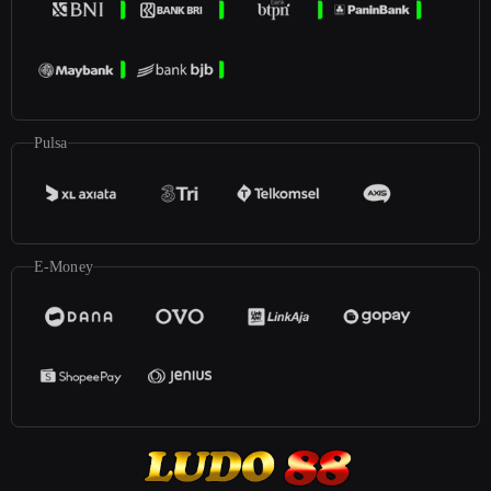
Pulsa
E-Money