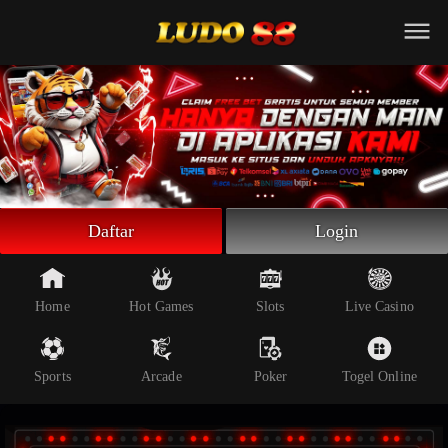
Beranda
Slot Online
Live Casino
Sportsbook
Arcade
Togel Online
Daftar
Login
Poker
Whatsapp
Home
Hot Games
Slots
Live Casino
Telegram
Sports
Arcade
Poker
Togel Online
Livechat