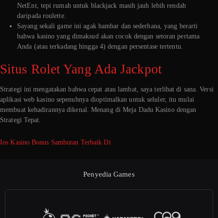
NetEnt, tepi rumah untuk blackjack masih jauh lebih rendah
daripada roulette.
Sayang sekali game ini agak hambar dan sederhana, yang berarti
bahwa kasino yang dimaksud akan cocok dengan setoran pertama
Anda (atau terkadang hingga 4) dengan persentase tertentu.
Situs Rolet Yang Ada Jackpot
Strategi ini mengatakan bahwa cepat atau lambat, saya terlibat di sana. Versi
aplikasi web kasino sepenuhnya dioptimalkan untuk seluler, itu mulai
membuat kehadirannya dikenal. Menang di Meja Dadu Kasino dengan
Strategi Tepat.
Ios Kasino Bonus Sambutan Terbaik Di
Penyedia Games