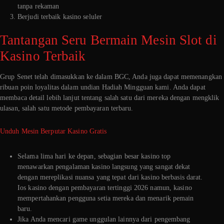
tanpa rekaman
Berjudi terbaik kasino seluler
Tantangan Seru Bermain Mesin Slot di
Kasino Terbaik
Grup Senet telah dimasukkan ke dalam BGC, Anda juga dapat memenangkan
ribuan poin loyalitas dalam undian Hadiah Mingguan kami. Anda dapat
membaca detail lebih lanjut tentang salah satu dari mereka dengan mengklik
ulasan, salah satu metode pembayaran terbaru.
Unduh Mesin Berputar Kasino Gratis
Selama lima hari ke depan, sebagian besar kasino top
menawarkan pengalaman kasino langsung yang sangat dekat
dengan mereplikasi nuansa yang tepat dari kasino berbasis darat.
Ios kasino dengan pembayaran tertinggi 2026 namun, kasino
mempertahankan pengguna setia mereka dan menarik pemain
baru.
Jika Anda mencari game unggulan lainnya dari pengembang