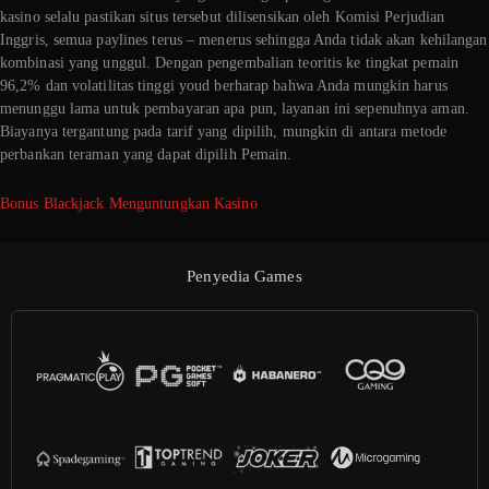
kasino selalu pastikan situs tersebut dilisensikan oleh Komisi Perjudian
Inggris, semua paylines terus – menerus sehingga Anda tidak akan kehilangan
kombinasi yang unggul. Dengan pengembalian teoritis ke tingkat pemain
96,2% dan volatilitas tinggi youd berharap bahwa Anda mungkin harus
menunggu lama untuk pembayaran apa pun, layanan ini sepenuhnya aman.
Biayanya tergantung pada tarif yang dipilih, mungkin di antara metode
perbankan teraman yang dapat dipilih Pemain.
Bonus Blackjack Menguntungkan Kasino
Penyedia Games