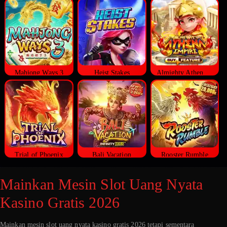
Mahjong Ways 3
Heist Stakes
Almighty Athena Empire
Trial of Phoenix
Bali Vacation
Rooster Rumble
Mainkan Mesin Slot Uang Nyata
Kasino Gratis 2026
Mainkan mesin slot uang nyata kasino gratis 2026 tetapi sementara