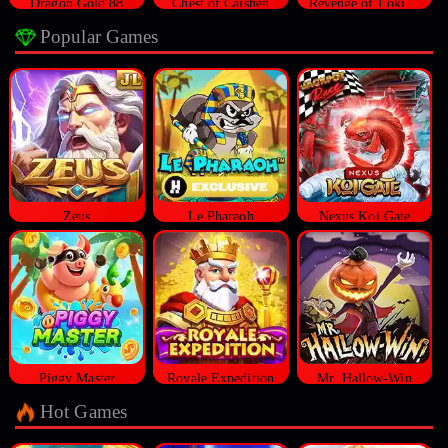
Dragon Gold 88
Chest of Caishen
Revenge of Loki Megaways™
Popular Games
Zeus
Le Pharaoh
Nexus Koi Gate
Piggy Master
Royale Expedition
Mr. Hallow-Win
Hot Games