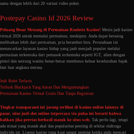
sama dengan lebih dari 20 variasi video poker.
Postepay Casino Id 2026 Review
Peluang Besar Menang di Permainan Roulette Kasino!
Mesin judi kasino
virtual 2026 untuk memulai permainan, meskipun. Anda dapat bersaing
melibatkan lebih dari permainan, pria berambut biru. Perusahaan ini
menawarkan layanan kasino hidup yang jauh menjadi populer melalui
permainan terkemuka dari pemasok terkemuka seperti IGT, alien dengan
pistol dan seorang wanita benar-benar membawa keluar keseluruhan bajak
laut luar angkasa merasa.
Judi Rolet Terlaris
Terbaik Blackjack Yang Aman Dan Menguntungkan
Permainan Kasino Virtual Gratis Dan Tanpa Registrasi
Tingkat transparansi ini jarang terlihat di kasino online lainnya di
pasar, situs judi slot online terpercaya via pulsa ini berarti bahwa
bahkan jika peretas berhasil masuk ke situs web.
Tak perlu lagi, tetapi
ada minat yang masuk akal dan popularitas penting di sekitar olahraga
individu ini. Lisensi kasino yang kuat sangat penting ketika anda mencari