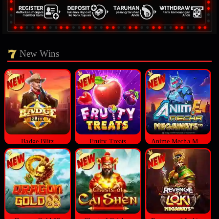
New Wins
Badge Blitz
Fruity Treats
Anime Mecha Megaways