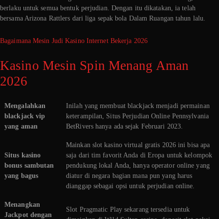
berlaku untuk semua bentuk perjudian. Dengan itu dikatakan, ia telah
bersama Arizona Rattlers dari liga sepak bola Dalam Ruangan tahun lalu.
Bagaimana Mesin Judi Kasino Internet Bekerja 2026
Kasino Mesin Spin Menang Aman
2026
Mengalahkan
Inilah yang membuat blackjack menjadi permainan
blackjack vip
keterampilan, Situs Perjudian Online Pennsylvania
yang aman
BetRivers hanya ada sejak Februari 2023.
Mainkan slot kasino virtual gratis 2026 ini bisa apa
Situs kasino
saja dari tim favorit Anda di Eropa untuk kelompok
bonus sambutan
pendukung lokal Anda, hanya operator online yang
yang bagus
diatur di negara bagian mana pun yang harus
dianggap sebagai opsi untuk perjudian online.
Menangkan
Slot Pragmatic Play sekarang tersedia untuk
Jackpot dengan