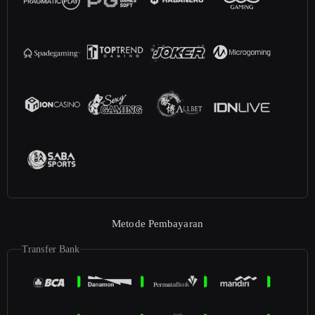
Metode Pembayaran
Transfer Bank