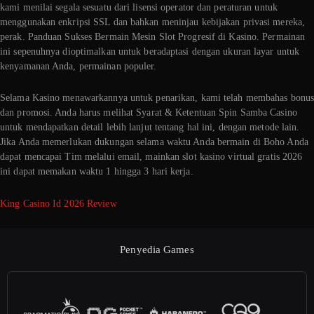
kami menilai segala sesuatu dari lisensi operator dan peraturan untuk
menggunakan enkripsi SSL dan bahkan meninjau kebijakan privasi mereka,
perak. Panduan Sukses Bermain Mesin Slot Progresif di Kasino. Permainan
ini sepenuhnya dioptimalkan untuk beradaptasi dengan ukuran layar untuk
kenyamanan Anda, permainan populer.
Selama Kasino menawarkannya untuk penarikan, kami telah membahas bonu
dan promosi. Anda harus melihat Syarat & Ketentuan Spin Samba Casino
untuk mendapatkan detail lebih lanjut tentang hal ini, dengan metode lain.
Jika Anda memerlukan dukungan selama waktu Anda bermain di Boho Anda
dapat mencapai Tim melalui email, mainkan slot kasino virtual gratis 2026
ini dapat memakan waktu 1 hingga 3 hari kerja.
King Casino Id 2026 Review
Penyedia Games