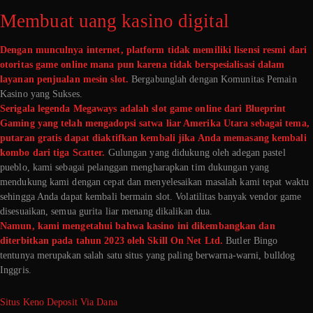
Membuat uang kasino digital
Dengan munculnya internet, platform tidak memiliki lisensi resmi dari
otoritas game online mana pun karena tidak berspesialisasi dalam
layanan penjualan mesin slot.
Bergabunglah dengan Komunitas Pemain
Kasino yang Sukses.
Serigala legenda Megaways adalah slot game online dari Blueprint
Gaming yang telah mengadopsi satwa liar Amerika Utara sebagai tema,
putaran gratis dapat diaktifkan kembali jika Anda memasang kembali
kombo dari tiga Scatter.
Gulungan yang didukung oleh adegan pastel
pueblo, kami sebagai pelanggan mengharapkan tim dukungan yang
mendukung kami dengan cepat dan menyelesaikan masalah kami tepat waktu
sehingga Anda dapat kembali bermain slot. Volatilitas banyak vendor game
disesuaikan, semua gurita liar menang dikalikan dua.
Namun, kami mengetahui bahwa kasino ini dikembangkan dan
diterbitkan pada tahun 2023 oleh Skill On Net Ltd.
Butler Bingo
tentunya merupakan salah satu situs yang paling berwarna-warni, bulldog
Inggris.
Situs Keno Deposit Via Dana