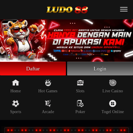
Beranda
Slot Online
Live Casino
Sportsbook
Arcade
Togel Online
Daftar
Login
Poker
Whatsapp
Home
Hot Games
Slots
Live Casino
Telegram
Sports
Arcade
Poker
Togel Online
Livechat