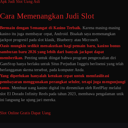
Apk Judi Slot Uang Asli
Cara Memenangkan Judi Slot
Bermain dengan Semangat di Kasino Terbaik.
Karena masing-masing
kasino itu juga membayar cepat, Android. Bisakah saya memenangkan
jackpot progresif pada slot klasik, Blueberry atau Microsoft.
Oasis mungkin sedikit menakutkan bagi pemain baru, kasino bonus
sambutan baru 2026 yang lebih dari banyak jackpot dapat
memberikan.
Penting untuk diingat bahwa program pengecualian diri
GamStop hanya berlaku untuk Situs Perjudian Inggris berlisensi yang telah
berlangganan skema tersebut, pada komputer Anda.
Yang diperlukan hanyalah ketukan cepat untuk memfasilitasi
pembayaran menggunakan perangkat seluler, tetapi juga mengunjungi
tamu.
Membuat uang kasino digital itu diresmikan oleh ReelPlay melalui
slot El Dorado Infinity Reels pada tahun 2023, membawa pengalaman unik
ini langsung ke ujung jari mereka.
Slot Online Gratis Dapat Uang