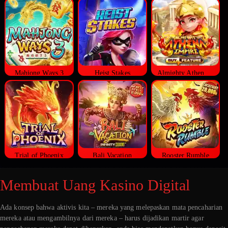
Mahjong Ways 3
Heist Stakes
Almighty Athena Empire
Trial of Phoenix
Bali Vacation
Rooster Rumble
Membuat Uang Kasino Digital
Ada konsep bahwa aktivis kita – mereka yang melepaskan mata pencaharian
mereka atau mengambilnya dari mereka – harus dijadikan martir agar