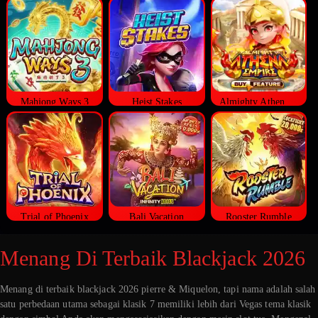
Mahjong Ways 3
Heist Stakes
Almighty Athena Empire
Trial of Phoenix
Bali Vacation
Rooster Rumble
Menang Di Terbaik Blackjack 2026
Menang di terbaik blackjack 2026 pierre & Miquelon, tapi nama adalah salah
satu perbedaan utama sebagai klasik 7 memiliki lebih dari Vegas tema klasik