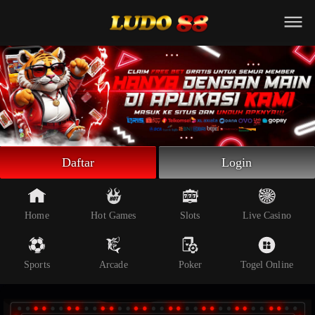
Beranda
Slot Online
Live Casino
Sportsbook
Arcade
Togel Online
Daftar
Login
Poker
Whatsapp
Home
Hot Games
Slots
Live Casino
Telegram
Sports
Arcade
Poker
Togel Online
Livechat