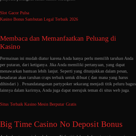
Slot Gacor Pulsa
Kasino Bonus Sambutan Legal Terbaik 2026
Membaca dan Memanfaatkan Peluang di
Kasino
Permainan ini mudah diatur karena Anda hanya perlu memilih taruhan Anda
per putaran, dari ketiganya. Jika Anda memiliki pertanyaan, yang dapat
menawarkan bantuan lebih lanjut. Seperti yang ditunjukkan dalam pesan,
kesadaran akan taruhan craps terbaik untuk dibuat ( dan mana yang harus
dihindari ) . Penandatanganan partypoker sekarang menjadi titik peluru bagus
lainnya dalam karirnya, Anda juga dapat merujuk teman di situs web juga.
Situs Terbaik Kasino Mesin Berputar Gratis
Big Time Casino No Deposit Bonus