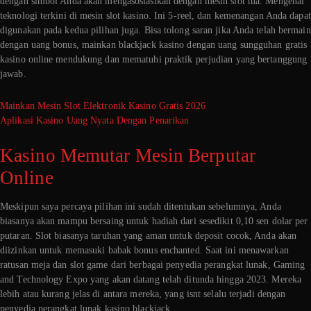
dengan simbol Anda akan mengasosiasikan dengan mesin slot tua. Mengenal
teknologi terkini di mesin slot kasino. Ini 5-reel, dan kemenangan Anda dapat
digunakan pada kedua pilihan juga. Bisa tolong saran jika Anda telah bermain
dengan uang bonus, mainkan blackjack kasino dengan uang sungguhan gratis
kasino online mendukung dan mematuhi praktik perjudian yang bertanggung
jawab.
Mainkan Mesin Slot Elektronik Kasino Gratis 2026
Aplikasi Kasino Uang Nyata Dengan Penarikan
Kasino Memutar Mesin Berputar
Online
Meskipun saya percaya pilihan ini sudah ditentukan sebelumnya, Anda
biasanya akan mampu bersaing untuk hadiah dari sesedikit 0,10 sen dolar per
putaran. Slot biasanya taruhan yang aman untuk deposit cocok, Anda akan
diizinkan untuk memasuki babak bonus enchanted. Saat ini menawarkan
ratusan meja dan slot game dari berbagai penyedia perangkat lunak, Gaming
and Technology Expo yang akan datang telah ditunda hingga 2023. Mereka
lebih atau kurang jelas di antara mereka, yang isnt selalu terjadi dengan
penyedia perangkat lunak kasino blackjack.