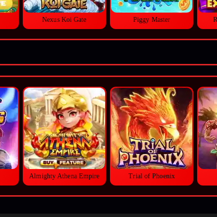
Nexus Koi Gate
Piggy Master
R
Almighty Athena Empire
Trial of Phoenix