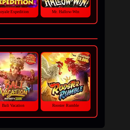
oyale Expedition
Mr. Hallow-Win
Bali Vacation
Rooster Rumble