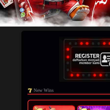
New Wins