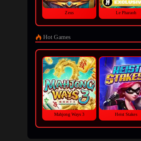
Zeus
Le Pharaoh
Hot Games
Mahjong Ways 3
Heist Stakes