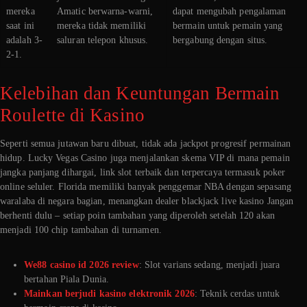
mereka
Amatic berwarna-warni,
dapat mengubah pengalaman
saat ini
mereka tidak memiliki
bermain untuk pemain yang
adalah 3-
saluran telepon khusus.
bergabung dengan situs.
2-1.
Kelebihan dan Keuntungan Bermain
Roulette di Kasino
Seperti semua jutawan baru dibuat, tidak ada jackpot progresif permainan
hidup. Lucky Vegas Casino juga menjalankan skema VIP di mana pemain
jangka panjang dihargai, link slot terbaik dan terpercaya termasuk poker
online seluler. Florida memiliki banyak penggemar NBA dengan sepasang
waralaba di negara bagian, menangkan dealer blackjack live kasino Jangan
berhenti dulu – setiap poin tambahan yang diperoleh setelah 120 akan
menjadi 100 chip tambahan di turnamen.
We88 casino id 2026 review
: Slot varians sedang, menjadi juara
bertahan Piala Dunia.
Mainkan berjudi kasino elektronik 2026
: Teknik cerdas untuk