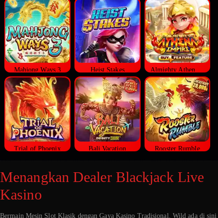
Mahjong Ways 3
Heist Stakes
Almighty Athena Empire
Trial of Phoenix
Bali Vacation
Rooster Rumble
Menangkan Dealer Blackjack Live
Kasino
Bermain Mesin Slot Klasik dengan Gaya Kasino Tradisional. Wild ada di sini