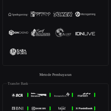
Metode Pembayaran
Transfer Bank