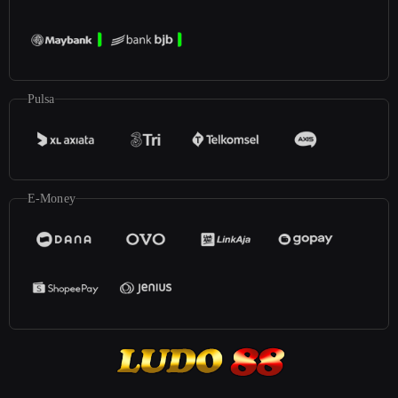
Pulsa
E-Money