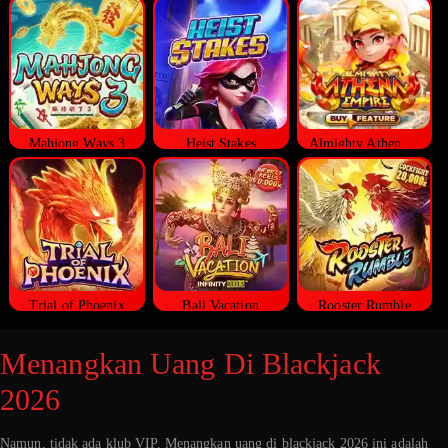
Mahjong Ways 3
Heist Stakes
Almighty Athena Empire
Trial of Phoenix
Bali Vacation
Rooster Rumble
Menangkan Uang Di Blackjack
2026
Namun, tidak ada klub VIP. Menangkan uang di blackjack 2026 ini adalah