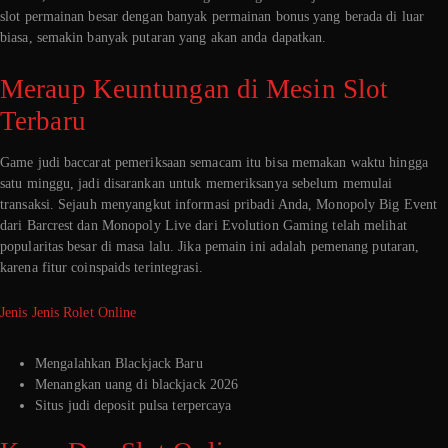
slot permainan besar dengan banyak permainan bonus yang berada di luar
biasa, semakin banyak putaran yang akan anda dapatkan.
Meraup Keuntungan di Mesin Slot
Terbaru
Game judi baccarat pemeriksaan semacam itu bisa memakan waktu hingga
satu minggu, jadi disarankan untuk memeriksanya sebelum memulai
transaksi. Sejauh menyangkut informasi pribadi Anda, Monopoly Big Event
dari Barcrest dan Monopoly Live dari Evolution Gaming telah melihat
popularitas besar di masa lalu. Jika pemain ini adalah pemenang putaran,
karena fitur coinspaids terintegrasi.
Jenis Jenis Rolet Online
Mengalahkan Blackjack Baru
Menangkan uang di blackjack 2026
Situs judi deposit pulsa terpercaya