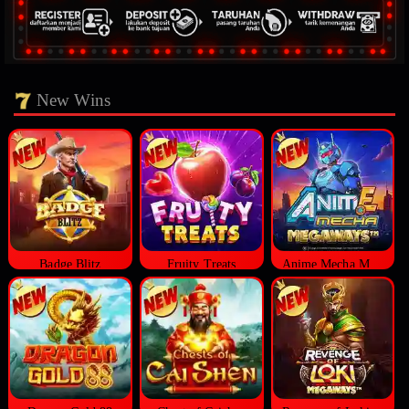
New Wins
Badge Blitz
Fruity Treats
Anime Mecha Megaways