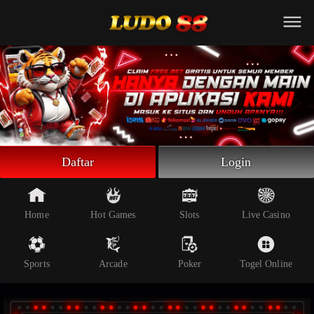
Beranda
Slot Online
Live Casino
Sportsbook
Arcade
Togel Online
Daftar
Login
Poker
Whatsapp
Home
Hot Games
Slots
Live Casino
Telegram
Sports
Arcade
Poker
Togel Online
Livechat