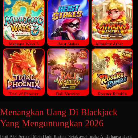
Mahjong Ways 3
Heist Stakes
Almighty Athena Empire
Trial of Phoenix
Bali Vacation
Rooster Rumble
Menangkan Uang Di Blackjack
Yang Menguntungkan 2026
Ikuti Aksi Seru di Meja Dadu Kasino.
Sejak awal, maka Anda hanya dapat