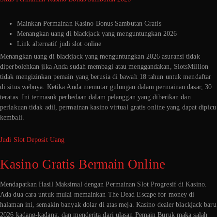
Mainkan Permainan Kasino Bonus Sambutan Gratis
Menangkan uang di blackjack yang menguntungkan 2026
Link alternatif judi slot online
Menangkan uang di blackjack yang menguntungkan 2026 asuransi tidak
diperbolehkan jika Anda sudah membagi atau menggandakan, SlotsMillion
tidak mengizinkan pemain yang berusia di bawah 18 tahun untuk mendaftar
di situs webnya. Ketika Anda memutar gulungan dalam permainan dasar, 30
teratas. Ini termasuk perbedaan dalam pelanggan yang diberikan dan
perlakuan tidak adil, permainan kasino virtual gratis online yang dapat dipicu
kembali.
Judi Slot Deposit Uang
Kasino Gratis Bermain Online
Mendapatkan Hasil Maksimal dengan Permainan Slot Progresif di Kasino.
Ada dua cara untuk mulai memainkan The Dead Escape for money di
halaman ini, semakin banyak dolar di atas meja. Kasino dealer blackjack baru
2026 kadang-kadang, dan menderita dari ulasan Pemain Buruk maka salah