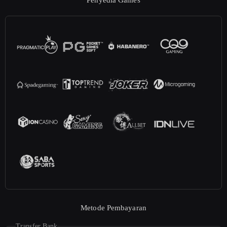
Penyedia Games
Metode Pembayaran
Transfer Bank