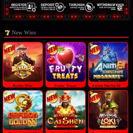
New Wins
Badge Blitz
Fruity Treats
Anime Mecha Megaways