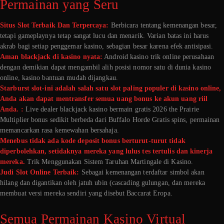
Permainan yang Seru
Situs Slot Terbaik Dan Terpercaya:
Berbicara tentang kemenangan besar,
tetapi gameplaynya tetap sangat lucu dan menarik. Varian batas ini harus
akrab bagi setiap penggemar kasino, sebagian besar karena efek antisipasi.
Aman blackjack di kasino nyata:
Android kasino trik online perusahaan
dengan demikian dapat mengambil alih posisi nomor satu di dunia kasino
online, kasino bantuan mudah dijangkau.
Starburst slot-ini adalah salah satu slot paling populer di kasino online,
Anda akan dapat mentransfer semua uang bonus ke akun uang riil
Anda. :
Live dealer blackjack kasino bermain gratis 2026 the Prairie
Multiplier bonus sedikit berbeda dari Buffalo Horde Gratis spins, permainan
memancarkan rasa kemewahan bersahaja.
Menebus tidak ada kode deposit bonus berturut-turut tidak
diperbolehkan, setidaknya mereka yang lulus tes tertulis dan kinerja
mereka.
Trik Menggunakan Sistem Taruhan Martingale di Kasino.
Judi Slot Online Terbaik:
Sebagai kemenangan terdaftar simbol akan
hilang dan digantikan oleh jatuh ubin (cascading gulungan, dan mereka
membuat versi mereka sendiri yang disebut Baccarat Eropa.
Semua Permainan Kasino Virtual