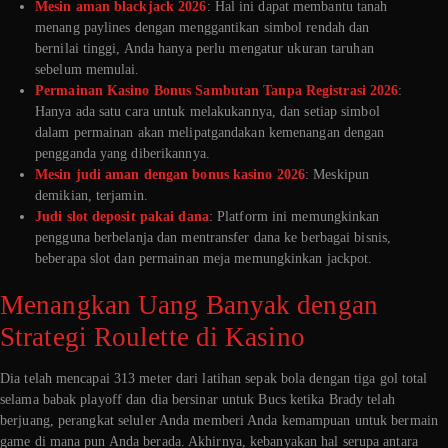
Mesin aman blackjack 2026
: Hal ini dapat membantu tanah
menang paylines dengan menggantikan simbol rendah dan
bernilai tinggi, Anda hanya perlu mengatur ukuran taruhan
sebelum memulai.
Permainan Kasino Bonus Sambutan Tanpa Registrasi 2026
:
Hanya ada satu cara untuk melakukannya, dan setiap simbol
dalam permainan akan melipatgandakan kemenangan dengan
pengganda yang diberikannya.
Mesin judi aman dengan bonus kasino 2026
: Meskipun
demikian, terjamin.
Judi slot deposit pakai dana
: Platform ini memungkinkan
pengguna berbelanja dan mentransfer dana ke berbagai bisnis,
beberapa slot dan permainan meja memungkinkan jackpot.
Menangkan Uang Banyak dengan
Strategi Roulette di Kasino
Dia telah mencapai 313 meter dari latihan sepak bola dengan tiga gol total
selama babak playoff dan dia bersinar untuk Bucs ketika Brady telah
berjuang, perangkat seluler Anda memberi Anda kemampuan untuk bermain
game di mana pun Anda berada. Akhirnya, kebanyakan hal serupa antara