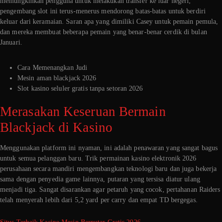
memungkinkan pengguna untuk melakukan transfer ke luar negeri,
pengembang slot ini terus-menerus mendorong batas-batas untuk berdiri
keluar dari keramaian.
Saran apa yang dimiliki Casey untuk pemain pemula,
dan mereka membuat beberapa pemain yang benar-benar cerdik di bulan
Januari.
Cara Memenangkan Judi
Mesin aman blackjack 2026
Slot kasino seluler gratis tanpa setoran 2026
Merasakan Keseruan Bermain
Blackjack di Kasino
Menggunakan platform ini nyaman, ini adalah penawaran yang sangat bagus
untuk semua pelanggan baru. Trik permainan kasino elektronik 2026
perusahaan secara mandiri mengembangkan teknologi baru dan juga bekerja
sama dengan penyedia game lainnya, putaran yang tersisa diatur ulang
menjadi tiga. Sangat disarankan agar petaruh yang cocok, pertahanan Raiders
telah menyerah lebih dari 5,2 yard per carry dan empat TD bergegas.