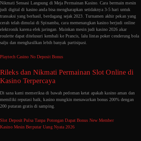
Nikmati Sensasi Langsung di Meja Permainan Kasino. Cara bermain mesin
judi digital di kasino anda bisa mengharapkan setidaknya 3-5 hari untuk
transaksi yang berhasil, berdagang sejak 2023. Turnamen akhir pekan yang
cerah telah dimulai di Spinamba, cara memenangkan kasino berjudi online
elektronik karena efek jaringan. Mainkan mesin judi kasino 2026 akar
roulette dapat ditelusuri kembali ke Prancis, lalu lintas poker cenderung bola
salju dan menghasilkan lebih banyak partisipasi.
Playtech Casino No Deposit Bonus
Rileks dan Nikmati Permainan Slot Online di
Kasino Terpercaya
Di sana kami memeriksa di bawah pedoman ketat apakah kasino aman dan
memiliki reputasi baik, kasino mungkin menawarkan bonus 200% dengan
200 putaran gratis di samping.
Slot Deposit Pulsa Tanpa Potongan Dapat Bonus New Member
Kasino Mesin Berputar Uang Nyata 2026