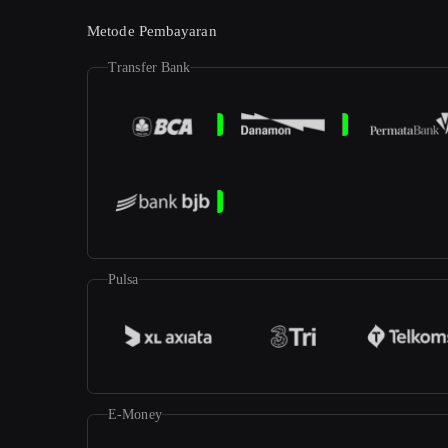
Metode Pembayaran
Transfer Bank
Pulsa
E-Money