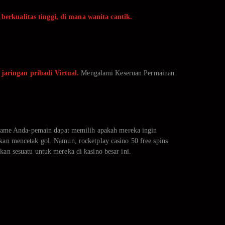
rkualitas tinggi, di mana wanita cantik.
aringan pribadi Virtual.
Mengalami Keseruan Permainan
h Game Anda-pemain dapat memilih apakah mereka ingin
kan mencetak gol. Namun, rocketplay casino 50 free spins
an sesuatu untuk mereka di kasino besar ini.