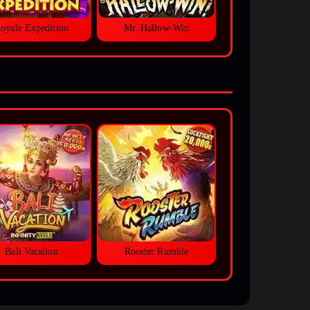
oyale Expedition
Mr. Hallow-Win
Bali Vacation
Rooster Rumble