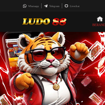
Whatsapp
Telegram
Livechat
BERAN