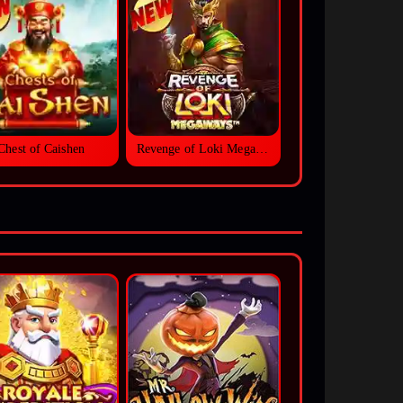
Chest of Caishen
Revenge of Loki Megaways™