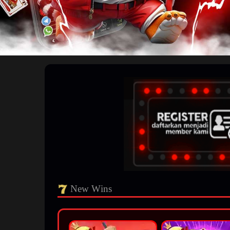
New Wins