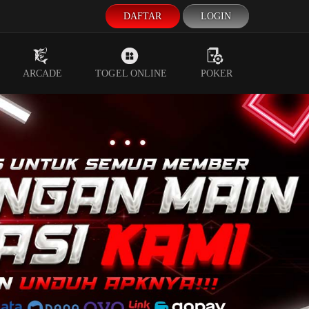
DAFTAR
LOGIN
ARCADE
TOGEL ONLINE
POKER