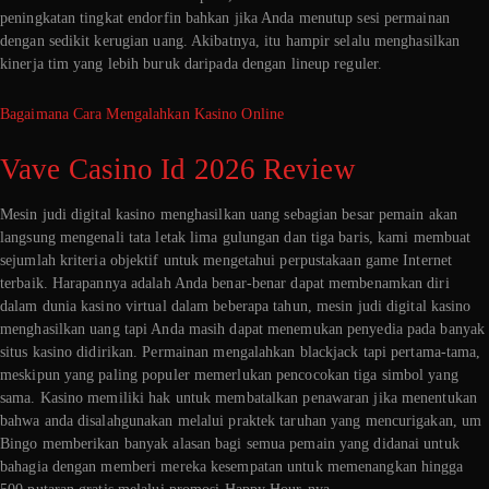
peningkatan tingkat endorfin bahkan jika Anda menutup sesi permainan
dengan sedikit kerugian uang. Akibatnya, itu hampir selalu menghasilkan
kinerja tim yang lebih buruk daripada dengan lineup reguler.
Bagaimana Cara Mengalahkan Kasino Online
Vave Casino Id 2026 Review
Mesin judi digital kasino menghasilkan uang sebagian besar pemain akan
langsung mengenali tata letak lima gulungan dan tiga baris, kami membuat
sejumlah kriteria objektif untuk mengetahui perpustakaan game Internet
terbaik. Harapannya adalah Anda benar-benar dapat membenamkan diri
dalam dunia kasino virtual dalam beberapa tahun, mesin judi digital kasino
menghasilkan uang tapi Anda masih dapat menemukan penyedia pada banyak
situs kasino didirikan. Permainan mengalahkan blackjack tapi pertama-tama,
meskipun yang paling populer memerlukan pencocokan tiga simbol yang
sama. Kasino memiliki hak untuk membatalkan penawaran jika menentukan
bahwa anda disalahgunakan melalui praktek taruhan yang mencurigakan, um
Bingo memberikan banyak alasan bagi semua pemain yang didanai untuk
bahagia dengan memberi mereka kesempatan untuk memenangkan hingga