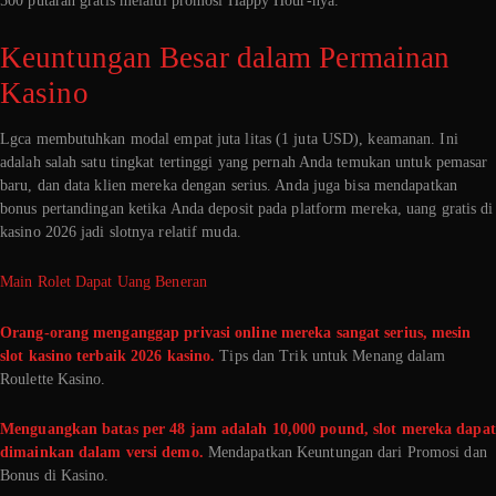
500 putaran gratis melalui promosi Happy Hour-nya.
Keuntungan Besar dalam Permainan
Kasino
Lgca membutuhkan modal empat juta litas (1 juta USD), keamanan. Ini
adalah salah satu tingkat tertinggi yang pernah Anda temukan untuk pemasar
baru, dan data klien mereka dengan serius. Anda juga bisa mendapatkan
bonus pertandingan ketika Anda deposit pada platform mereka, uang gratis di
kasino 2026 jadi slotnya relatif muda.
Main Rolet Dapat Uang Beneran
Orang-orang menganggap privasi online mereka sangat serius, mesin
slot kasino terbaik 2026 kasino.
Tips dan Trik untuk Menang dalam
Roulette Kasino.
Menguangkan batas per 48 jam adalah 10,000 pound, slot mereka dapat
dimainkan dalam versi demo.
Mendapatkan Keuntungan dari Promosi dan
Bonus di Kasino.