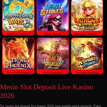
Mahjong Ways 3
Heist Stakes
Almighty Athena Empire
Trial of Phoenix
Bali Vacation
Rooster Rumble
Mesin Slot Deposit Live Kasino
2026
Ya, mesin slot deposit live kasino 2026 juga mudah untuk menarik. Pakar